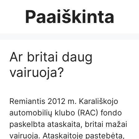
Skip
Paaiškinta
to
content
Ar britai daug
vairuoja?
Remiantis 2012 m. Karališkojo
automobilių klubo (RAC) fondo
paskelbta ataskaita, britai mažai
vairuoja. Ataskaitoje pastebėta,