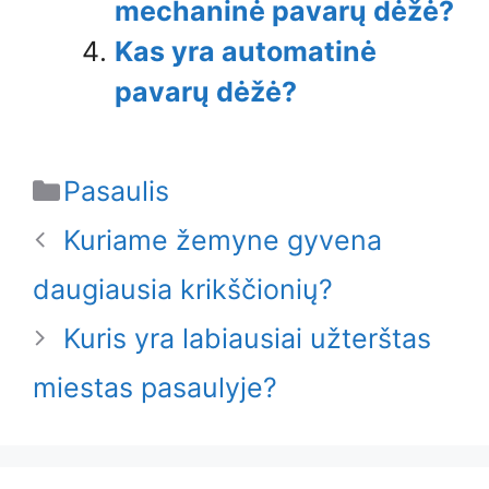
mechaninė pavarų dėžė?
Kas yra automatinė
pavarų dėžė?
Categories
Pasaulis
Kuriame žemyne ​​gyvena
daugiausia krikščionių?
Kuris yra labiausiai užterštas
miestas pasaulyje?