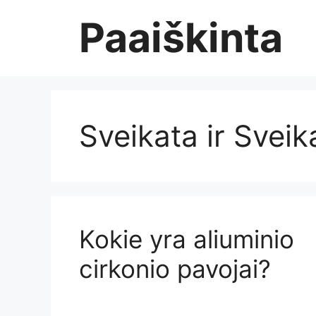
Skip
Paaiškinta
to
content
Sveikata ir Sveik
Kokie yra aliuminio
cirkonio pavojai?