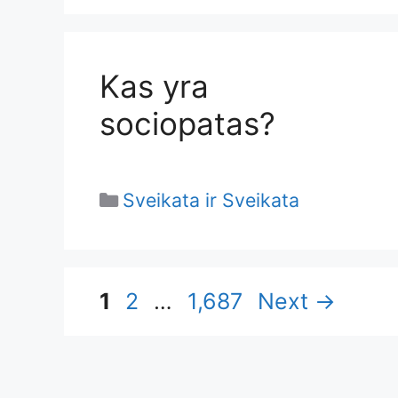
Kas yra
sociopatas?
Categories
Sveikata ir Sveikata
Page
Page
Page
1
2
…
1,687
Next
→