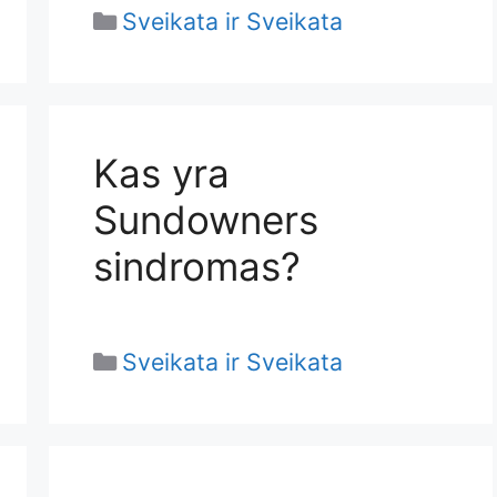
Categories
Sveikata ir Sveikata
Kas yra
Sundowners
sindromas?
Categories
Sveikata ir Sveikata