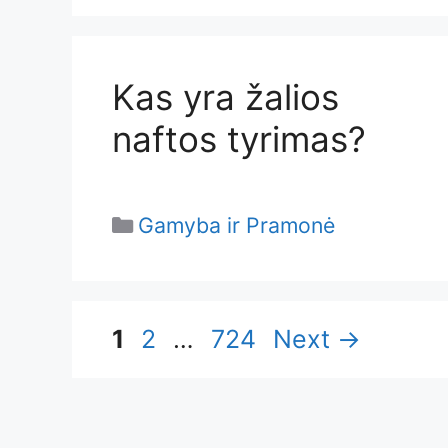
Kas yra žalios
naftos tyrimas?
Categories
Gamyba ir Pramonė
Page
Page
Page
1
2
…
724
Next
→