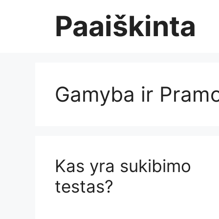
Skip
Paaiškinta
to
content
Gamyba ir Pram
Kas yra sukibimo
testas?