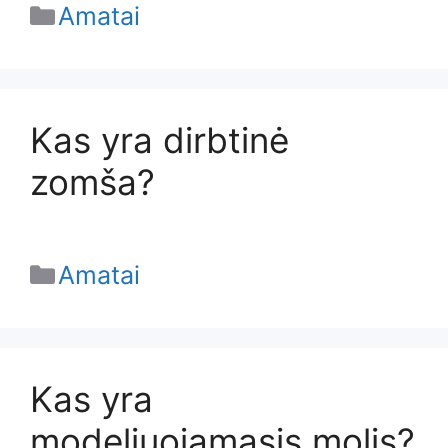
Categories
Amatai
Kas yra dirbtinė
zomša?
Categories
Amatai
Kas yra
modeliuojamasis molis?