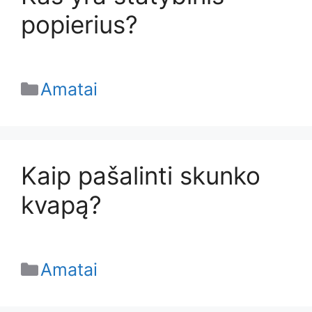
popierius?
Categories
Amatai
Kaip pašalinti skunko
kvapą?
Categories
Amatai