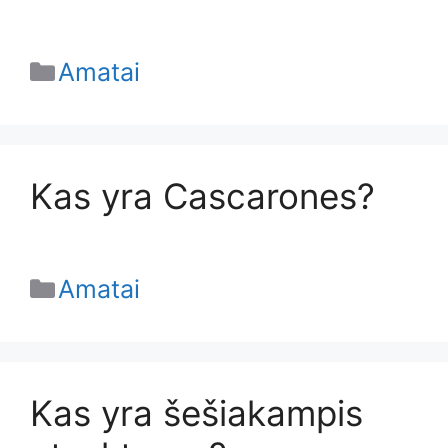
Categories
Amatai
Kas yra Cascarones?
Categories
Amatai
Kas yra šešiakampis