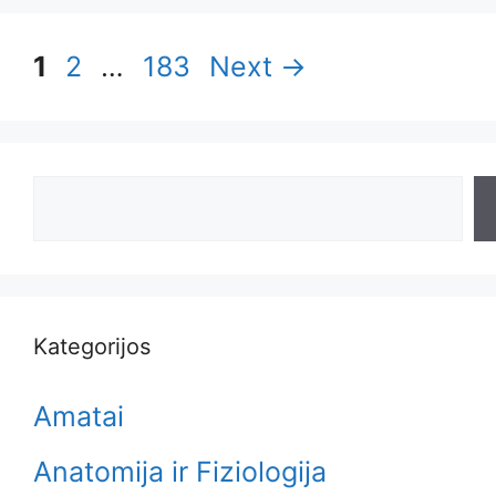
Page
Page
Page
1
2
…
183
Next
→
Search
Kategorijos
Amatai
Anatomija ir Fiziologija