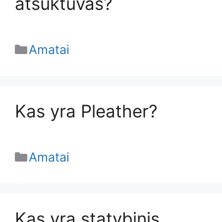
atsuktuvas?
Categories
Amatai
Kas yra Pleather?
Categories
Amatai
Kas yra statybinis