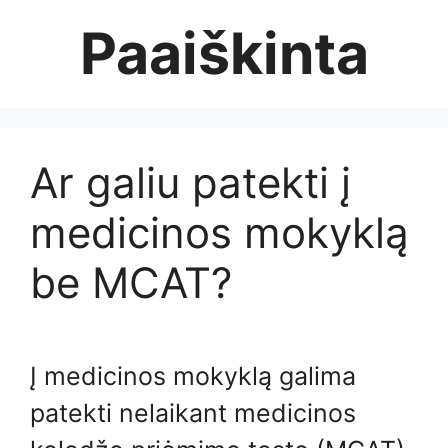
Skip
Paaiškinta
to
content
Ar galiu patekti į
medicinos mokyklą
be MCAT?
Į medicinos mokyklą galima
patekti nelaikant medicinos