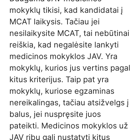
mokyklų tikisi, kad kandidatai į
MCAT laikysis. Tačiau jei
nesilaikysite MCAT, tai nebūtinai
reiškia, kad negalėsite lankyti
medicinos mokyklos JAV. Yra
mokyklų, kurios jus vertins pagal
kitus kriterijus. Taip pat yra
mokyklų, kuriose egzaminas
nereikalingas, tačiau atsižvelgs į
balus, jei nuspręsite juos
pateikti. Medicinos mokyklos už
JAV ribų gali nustatyti kitus