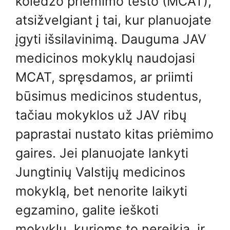
koledžo priėmimo testo (MCAT),
atsižvelgiant į tai, kur planuojate
įgyti išsilavinimą. Dauguma JAV
medicinos mokyklų naudojasi
MCAT, spręsdamos, ar priimti
būsimus medicinos studentus,
tačiau mokyklos už JAV ribų
paprastai nustato kitas priėmimo
gaires. Jei planuojate lankyti
Jungtinių Valstijų medicinos
mokyklą, bet nenorite laikyti
egzamino, galite ieškoti
mokyklų, kurioms to nereikia, ir