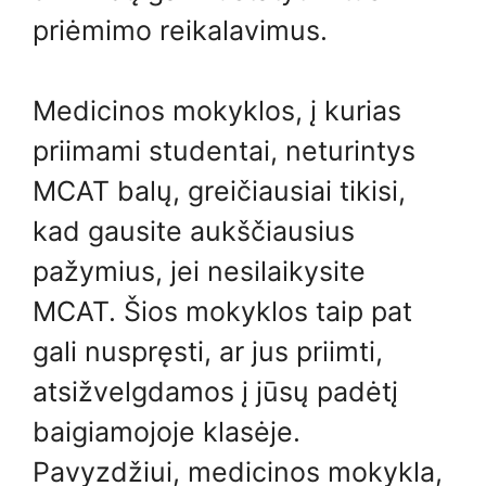
priėmimo reikalavimus.
Medicinos mokyklos, į kurias
priimami studentai, neturintys
MCAT balų, greičiausiai tikisi,
kad gausite aukščiausius
pažymius, jei nesilaikysite
MCAT. Šios mokyklos taip pat
gali nuspręsti, ar jus priimti,
atsižvelgdamos į jūsų padėtį
baigiamojoje klasėje.
Pavyzdžiui, medicinos mokykla,