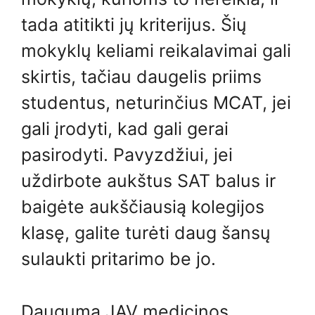
tada atitikti jų kriterijus. Šių
mokyklų keliami reikalavimai gali
skirtis, tačiau daugelis priims
studentus, neturinčius MCAT, jei
gali įrodyti, kad gali gerai
pasirodyti. Pavyzdžiui, jei
uždirbote aukštus SAT balus ir
baigėte aukščiausią kolegijos
klasę, galite turėti daug šansų
sulaukti pritarimo be jo.
Dauguma JAV medicinos