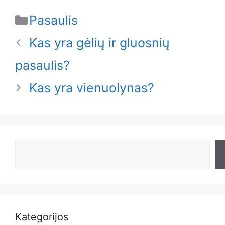
Categories
Pasaulis
Kas yra gėlių ir gluosnių
pasaulis?
Kas yra vienuolynas?
Search
Kategorijos