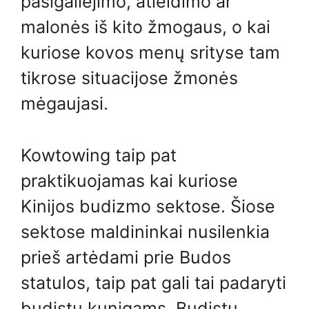
pasigailėjimo, atleidimo ar
malonės iš kito žmogaus, o kai
kuriose kovos menų srityse tam
tikrose situacijose žmonės
mėgaujasi.
Kowtowing taip pat
praktikuojamas kai kuriose
Kinijos budizmo sektose. Šiose
sektose maldininkai nusilenkia
prieš artėdami prie Budos
statulos, taip pat gali tai padaryti
budistų kunigams. Budistų