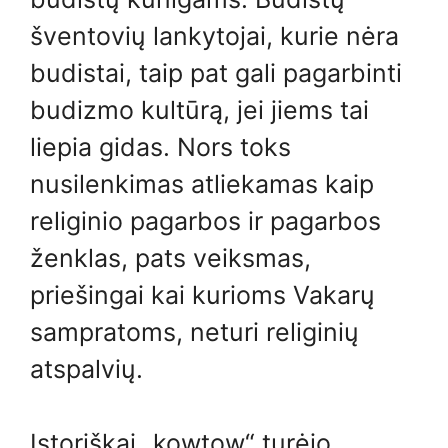
šventovių lankytojai, kurie nėra
budistai, taip pat gali pagarbinti
budizmo kultūrą, jei jiems tai
liepia gidas. Nors toks
nusilenkimas atliekamas kaip
religinio pagarbos ir pagarbos
ženklas, pats veiksmas,
priešingai kai kurioms Vakarų
sampratoms, neturi religinių
atspalvių.
Istoriškai „kowtow“ turėjo