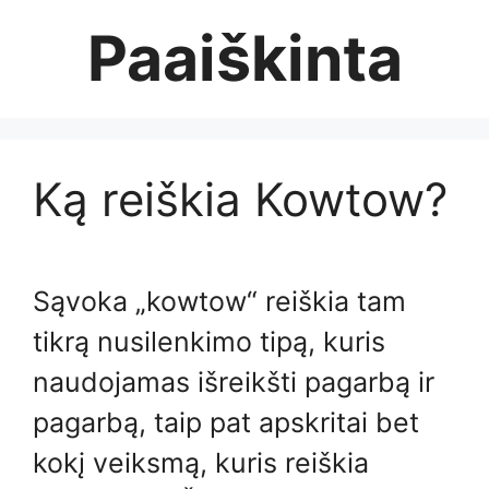
Skip
Paaiškinta
to
content
Ką reiškia Kowtow?
Sąvoka „kowtow“ reiškia tam
tikrą nusilenkimo tipą, kuris
naudojamas išreikšti pagarbą ir
pagarbą, taip pat apskritai bet
kokį veiksmą, kuris reiškia