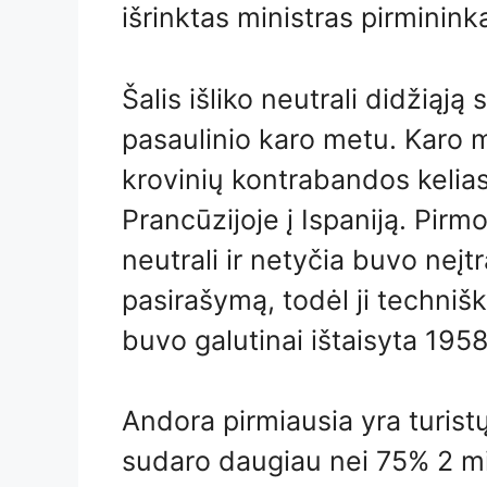
išrinktas ministras pirminink
Šalis išliko neutrali didžiąją 
pasaulinio karo metu. Karo 
krovinių kontrabandos kelias
Prancūzijoje į Ispaniją. Pirmo
neutrali ir netyčia buvo neįtr
pasirašymą, todėl ji technišk
buvo galutinai ištaisyta 195
Andora pirmiausia yra turis
sudaro daugiau nei 75% 2 mi