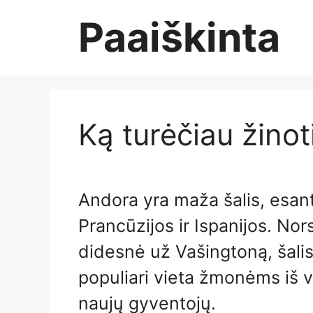
Skip
Paaiškinta
to
content
Ką turėčiau žino
Andora yra maža šalis, esant
Prancūzijos ir Ispanijos. Nor
didesnė už Vašingtoną, šalis 
populiari vieta žmonėms iš vi
naujų gyventojų.