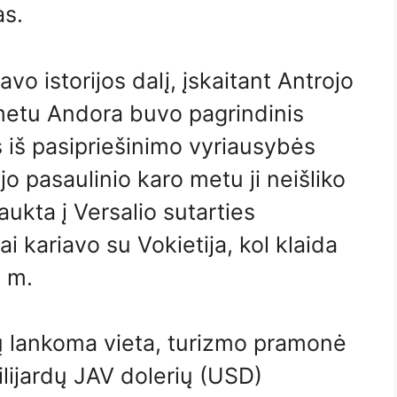
as.
savo istorijos dalį, įskaitant Antrojo
metu Andora buvo pagrindinis
 iš pasipriešinimo vyriausybės
jo pasaulinio karo metu ji neišliko
aukta į Versalio sutarties
ai kariavo su Vokietija, kol klaida
8 m.
tų lankoma vieta, turizmo pramonė
lijardų JAV dolerių (USD)