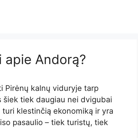
ti apie Andorą?
i Pirėnų kalnų viduryje tarp
s šiek tiek daugiau nei dvigubai
turi klestinčią ekonomiką ir yra
so pasaulio – tiek turistų, tiek