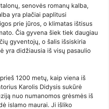
katalonų, senovės romanų kalba,
lba yra plačiai paplitusi
eigos prie jūros, o klimatas ištisus
mato. Čia gyvena šiek tiek daugiau
ų gyventojų, o šalis išsiskiria
 yra didžiausia iš visų pasaulio
 prieš 1200 metų, kaip viena iš
torius Karolis Didysis sukūrė
ūziją nuo numanomos grėsmės iš
dė islamo maurai. Ji išliko