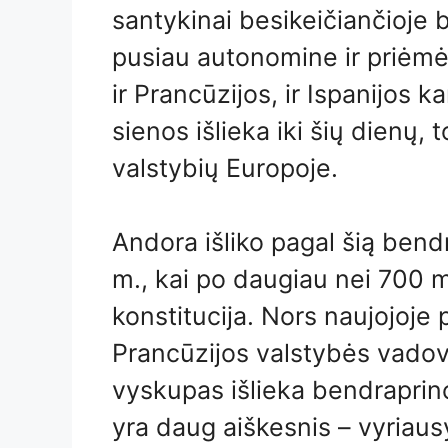
santykinai besikeičiančioje 
pusiau autonomine ir priėmė 
ir Prancūzijos, ir Ispanijos 
sienos išlieka iki šių dienų, t
valstybių Europoje.
Andora išliko pagal šią bend
m., kai po daugiau nei 700 
konstitucija. Nors naujojoje
Prancūzijos valstybės vadova
vyskupas išlieka bendraprinc
yra daug aiškesnis – vyriau