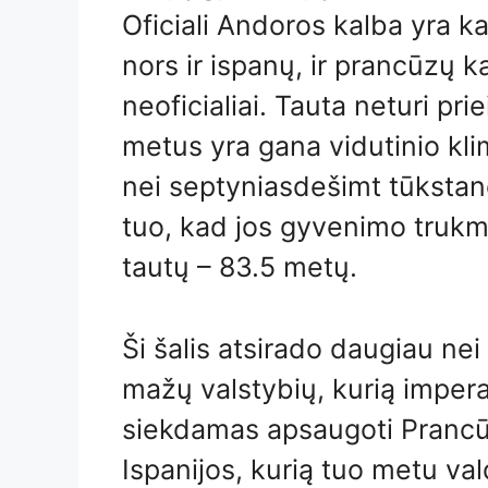
Oficiali Andoros kalba yra 
nors ir ispanų, ir prancūzų ka
neoficialiai. Tauta neturi pri
metus yra gana vidutinio kli
nei septyniasdešimt tūkstanči
tuo, kad jos gyvenimo trukmė
tautų – 83.5 metų.
Ši šalis atsirado daugiau nei
mažų valstybių, kurią impera
siekdamas apsaugoti Pranc
Ispanijos, kurią tuo metu val