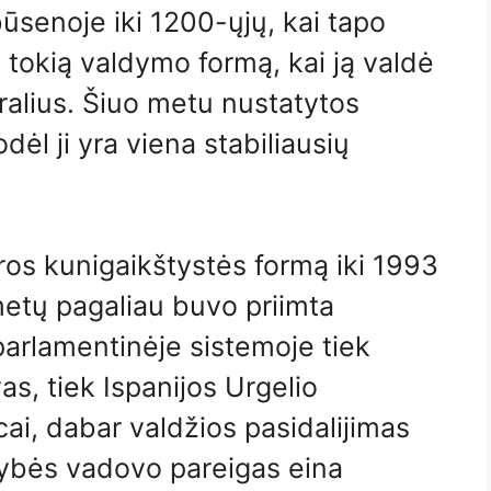
būsenoje iki 1200-ųjų, kai tapo
tokią valdymo formą, kai ją valdė
karalius. Šiuo metu nustatytos
odėl ji yra viena stabiliausių
ros kunigaikštystės formą iki 1993
metų pagaliau buvo priimta
 parlamentinėje sistemoje tiek
s, tiek Ispanijos Urgelio
ai, dabar valdžios pasidalijimas
sybės vadovo pareigas eina