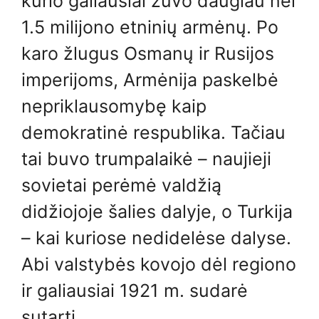
kurio galiausiai žuvo daugiau nei
1.5 milijono etninių armėnų. Po
karo žlugus Osmanų ir Rusijos
imperijoms, Armėnija paskelbė
nepriklausomybę kaip
demokratinė respublika. Tačiau
tai buvo trumpalaikė – naujieji
sovietai perėmė valdžią
didžiojoje šalies dalyje, o Turkija
– kai kuriose nedidelėse dalyse.
Abi valstybės kovojo dėl regiono
ir galiausiai 1921 m. sudarė
sutartį.