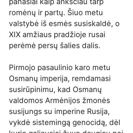
panašiai kaip anksčiau tarp
romėnų ir partų. Šiuo metu
valstybė iš esmės susiskaldė, o
XIX amžiaus pradžioje rusai
perėmė persų šalies dalis.
Pirmojo pasaulinio karo metu
Osmanų imperija, remdamasi
susirūpinimu, kad Osmanų
valdomos Armėnijos žmonės
susijungs su imperine Rusija,
vykdė sistemingą genocidą, dėl