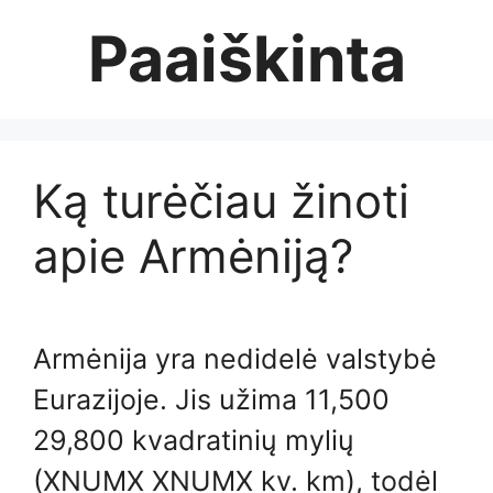
Skip
Paaiškinta
to
content
Ką turėčiau žinoti
apie Armėniją?
Armėnija yra nedidelė valstybė
Eurazijoje. Jis užima 11,500
29,800 kvadratinių mylių
(XNUMX XNUMX kv. km), todėl