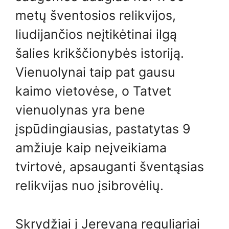
metų šventosios relikvijos,
liudijančios neįtikėtinai ilgą
šalies krikščionybės istoriją.
Vienuolynai taip pat gausu
kaimo vietovėse, o Tatvet
vienuolynas yra bene
įspūdingiausias, pastatytas 9
amžiuje kaip neįveikiama
tvirtovė, apsauganti šventąsias
relikvijas nuo įsibrovėlių.
Skrydžiai į Jerevaną reguliariai