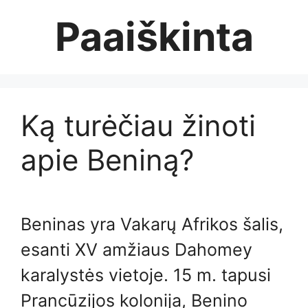
Skip
Paaiškinta
to
content
Ką turėčiau žinoti
apie Beniną?
Beninas yra Vakarų Afrikos šalis,
esanti XV amžiaus Dahomey
karalystės vietoje. 15 m. tapusi
Prancūzijos kolonija, Benino