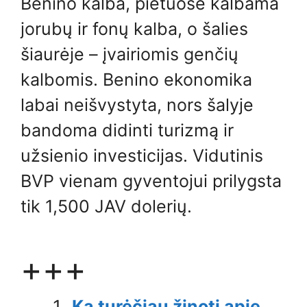
Benino kalba, pietuose kalbama
jorubų ir fonų kalba, o šalies
šiaurėje – įvairiomis genčių
kalbomis. Benino ekonomika
labai neišvystyta, nors šalyje
bandoma didinti turizmą ir
užsienio investicijas. Vidutinis
BVP vienam gyventojui prilygsta
tik 1,500 JAV dolerių.
+++
Ką turėčiau žinoti apie