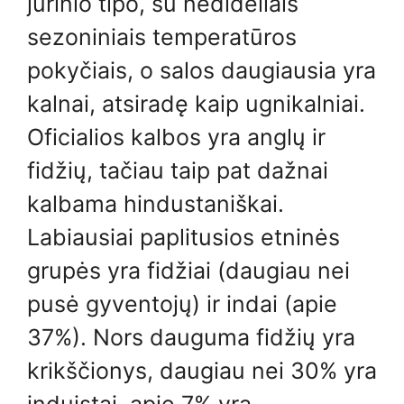
jūrinio tipo, su nedideliais
sezoniniais temperatūros
pokyčiais, o salos daugiausia yra
kalnai, atsiradę kaip ugnikalniai.
Oficialios kalbos yra anglų ir
fidžių, tačiau taip pat dažnai
kalbama hindustaniškai.
Labiausiai paplitusios etninės
grupės yra fidžiai (daugiau nei
pusė gyventojų) ir indai (apie
37%). Nors dauguma fidžių yra
krikščionys, daugiau nei 30% yra