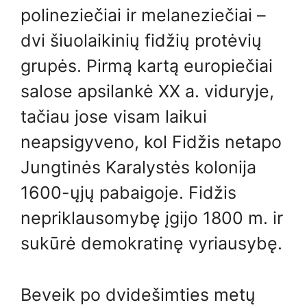
polineziečiai ir melaneziečiai –
dvi šiuolaikinių fidžių protėvių
grupės. Pirmą kartą europiečiai
salose apsilankė XX a. viduryje,
tačiau jose visam laikui
neapsigyveno, kol Fidžis netapo
Jungtinės Karalystės kolonija
1600-ųjų pabaigoje. Fidžis
nepriklausomybę įgijo 1800 m. ir
sukūrė demokratinę vyriausybę.
Beveik po dvidešimties metų