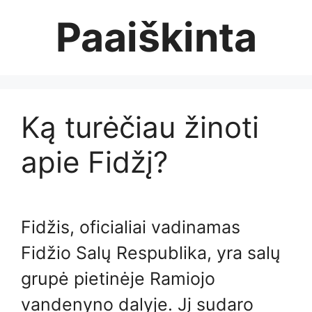
Skip
Paaiškinta
to
content
Ką turėčiau žinoti
apie Fidžį?
Fidžis, oficialiai vadinamas
Fidžio Salų Respublika, yra salų
grupė pietinėje Ramiojo
vandenyno dalyje. Jį sudaro