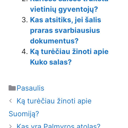
vietinių gyventojų?
Kas atsitiks, jei šalis
praras svarbiausius
dokumentus?
Ką turėčiau žinoti apie
Kuko salas?
Categories
Pasaulis
Ką turėčiau žinoti apie
Suomiją?
Kas yra Palmyros atolas?