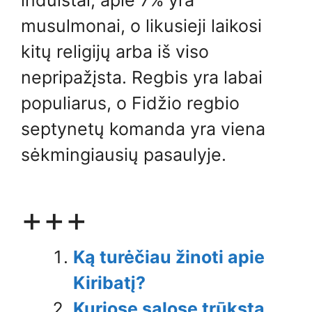
induistai, apie 7% yra
musulmonai, o likusieji laikosi
kitų religijų arba iš viso
nepripažįsta. Regbis yra labai
populiarus, o Fidžio regbio
septynetų komanda yra viena
sėkmingiausių pasaulyje.
+++
Ką turėčiau žinoti apie
Kiribatį?
Kuriose salose trūksta