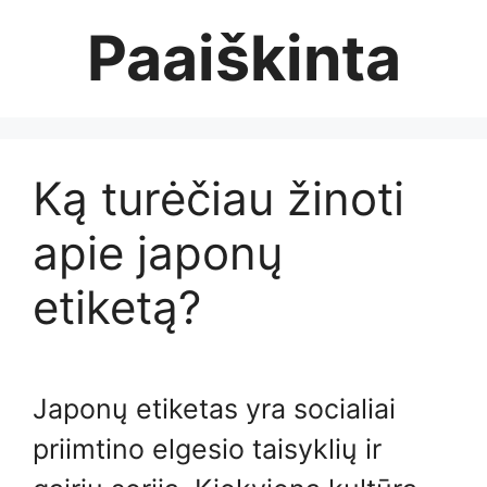
Skip
Paaiškinta
to
content
Ką turėčiau žinoti
apie japonų
etiketą?
Japonų etiketas yra socialiai
priimtino elgesio taisyklių ir