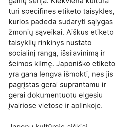
gairių serija. Kiekviena kultūra
turi specifines etiketo taisykles,
kurios padeda sudaryti sąlygas
žmonių sąveikai. Aiškus etiketo
taisyklių rinkinys nustato
socialinį rangą, išsilavinimą ir
šeimos kilmę. Japoniško etiketo
yra gana lengva išmokti, nes jis
pagrįstas gerai suprantamu ir
gerai dokumentuotu elgesiu
įvairiose vietose ir aplinkoje.
Japonų kultūroje aiškiai