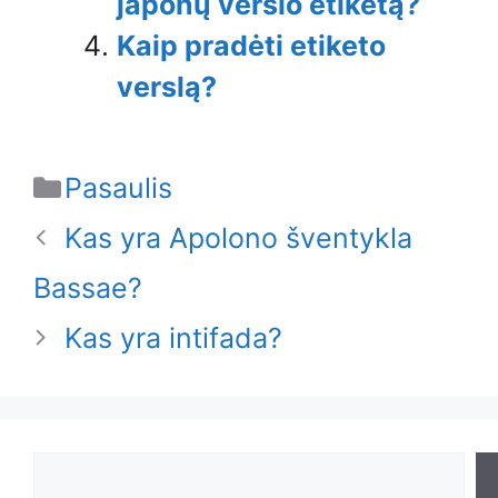
japonų verslo etiketą?
Kaip pradėti etiketo
verslą?
Categories
Pasaulis
Kas yra Apolono šventykla
Bassae?
Kas yra intifada?
Search