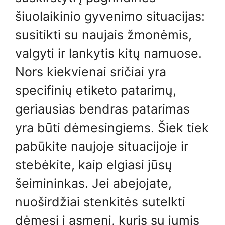
šiuolaikinio gyvenimo situacijas:
susitikti su naujais žmonėmis,
valgyti ir lankytis kitų namuose.
Nors kiekvienai sričiai yra
specifinių etiketo patarimų,
geriausias bendras patarimas
yra būti dėmesingiems. Šiek tiek
pabūkite naujoje situacijoje ir
stebėkite, kaip elgiasi jūsų
šeimininkas. Jei abejojate,
nuoširdžiai stenkitės sutelkti
dėmesį į asmenį, kuris su jumis