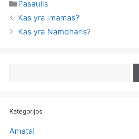
Categories
Pasaulis
Kas yra imamas?
Kas yra Namdharis?
Search
Kategorijos
Amatai