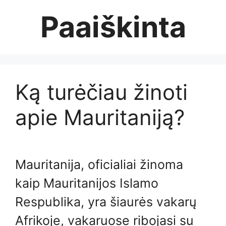
Skip
Paaiškinta
to
content
Ką turėčiau žinoti
apie Mauritaniją?
Mauritanija, oficialiai žinoma
kaip Mauritanijos Islamo
Respublika, yra šiaurės vakarų
Afrikoje, vakaruose ribojasi su