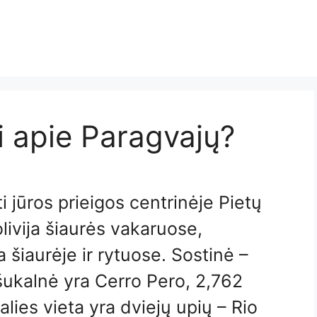
i apie Paragvajų?
ti jūros prieigos centrinėje Pietų
livija šiaurės vakaruose,
a šiaurėje ir rytuose. Sostinė –
šukalnė yra Cerro Pero, 2,762
lies vieta yra dviejų upių – Rio