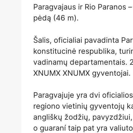
Paragvajaus ir Rio Paranos –
pėdą (46 m).
Šalis, oficialiai pavadinta P
konstitucinė respublika, turi
vadinamų departamentais. 2
XNUMX XNUMX gyventojai.
Paragvajuje yra dvi oficialios
regiono vietinių gyventojų k
angliškų žodžių, pavyzdžiui, j
o guaraní taip pat yra vali