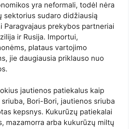
onomikos yra neformali, todėl nėra
ų sektorius sudaro didžiausią
ai Paragvajaus prekybos partneriai
lija ir Rusija. Importui,
monėms, plataus vartojimo
s, jie daugiausia priklauso nuo
os.
okius jautienos patiekalus kaip
sriuba, Bori-Bori, jautienos sriuba
ptas kepsnys. Kukurūzų patiekalai
ys, mazamorra arba kukurūzų miltų