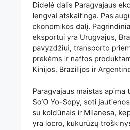
Didelė dalis Paragvajaus ek
lengvai atskaitinga. Paslaug
ekonomikos dalį. Pagrindini
eksportui yra Urugvajus, Brazi
pavyzdžiui, transporto prie
prekėms ir naftos produktam
Kinijos, Brazilijos ir Argentin
Paragvajaus maistas apima t
So’O Yo-Sopy, soti jautienos 
su koldūnais ir Milanesa, ke
yra locro, kukurūzų troškin