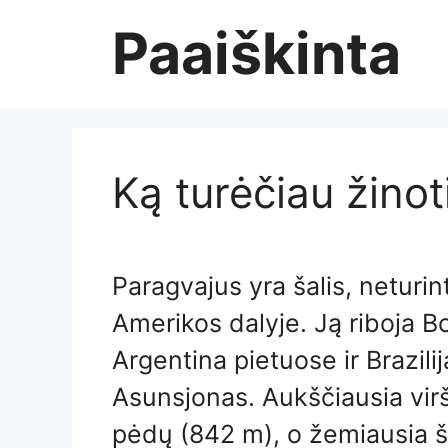
Skip
Paaiškinta
to
content
Ką turėčiau žinot
Paragvajus yra šalis, neturin
Amerikos dalyje. Ją riboja Bo
Argentina pietuose ir Brazilij
Asunsjonas. Aukščiausia vir
pėdų (842 m), o žemiausia ša