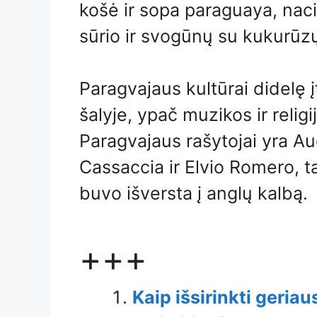
košė ir sopa paraguaya, naci
sūrio ir svogūnų su kukurūz
Paragvajaus kultūrai didelę į
šalyje, ypač muzikos ir relig
Paragvajaus rašytojai yra A
Cassaccia ir Elvio Romero, t
buvo išversta į anglų kalbą.
+++
Kaip išsirinkti geria