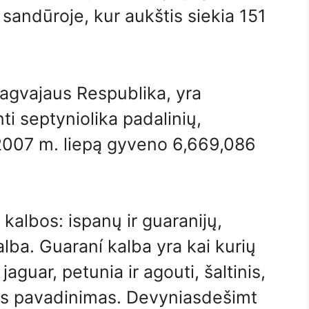
 sandūroje, kur aukštis siekia 151
aragvajaus Respublika, yra
nti septyniolika padalinių,
007 m. liepą gyveno 6,669,086
 kalbos: ispanų ir guaranijų,
alba. Guaraní kalba yra kai kurių
aguar, petunia ir agouti, šaltinis,
utos pavadinimas. Devyniasdešimt