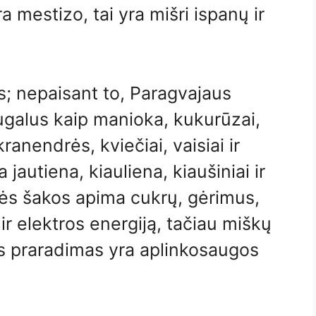
 mestizo, tai yra mišri ispanų ir
; nepaisant to, Paragvajaus
galus kaip manioka, kukurūzai,
anendrės, kviečiai, vaisiai ir
autiena, kiauliena, kiaušiniai ir
ės šakos apima cukrų, gėrimus,
ir elektros energiją, tačiau miškų
jos praradimas yra aplinkosaugos