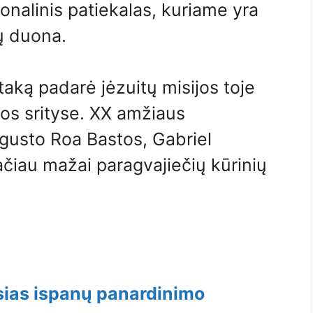
onalinis patiekalas, kuriame yra
ų duona.
taką padarė jėzuitų misijos toje
ijos srityse. XX amžiaus
ugusto Roa Bastos, Gabriel
ačiau mažai paragvajiečių kūrinių
usias ispanų panardinimo