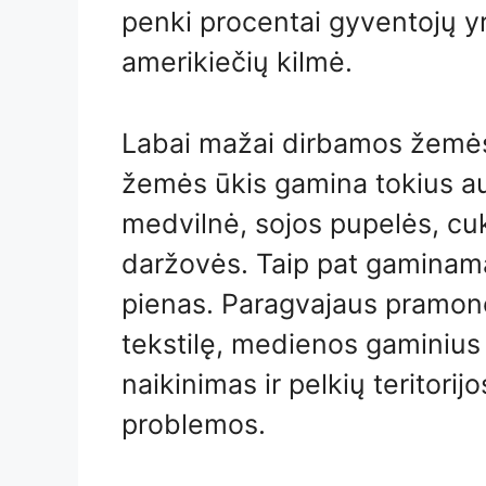
penki procentai gyventojų yra
amerikiečių kilmė.
Labai mažai dirbamos žemės
žemės ūkis gamina tokius au
medvilnė, sojos pupelės, cukr
daržovės. Taip pat gaminama j
pienas. Paragvajaus pramon
tekstilę, medienos gaminius 
naikinimas ir pelkių teritori
problemos.