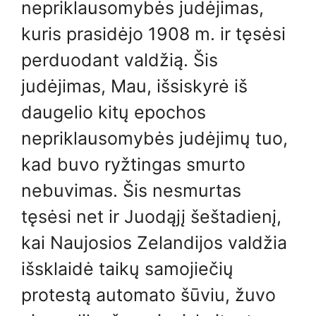
nepriklausomybės judėjimas,
kuris prasidėjo 1908 m. ir tęsėsi
perduodant valdžią. Šis
judėjimas, Mau, išsiskyrė iš
daugelio kitų epochos
nepriklausomybės judėjimų tuo,
kad buvo ryžtingas smurto
nebuvimas. Šis nesmurtas
tęsėsi net ir Juodąjį šeštadienį,
kai Naujosios Zelandijos valdžia
išsklaidė taikų samojiečių
protestą automato šūviu, žuvo