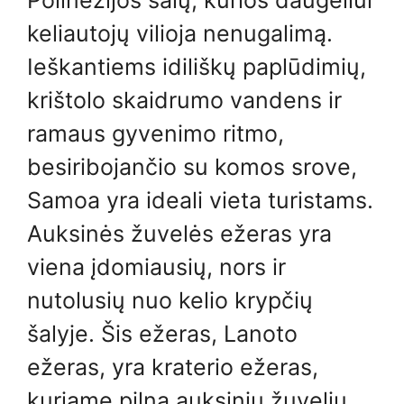
Polinezijos salų, kurios daugeliui
keliautojų vilioja nenugalimą.
Ieškantiems idiliškų paplūdimių,
krištolo skaidrumo vandens ir
ramaus gyvenimo ritmo,
besiribojančio su komos srove,
Samoa yra ideali vieta turistams.
Auksinės žuvelės ežeras yra
viena įdomiausių, nors ir
nutolusių nuo kelio krypčių
šalyje. Šis ežeras, Lanoto
ežeras, yra kraterio ežeras,
kuriame pilna auksinių žuvelių.