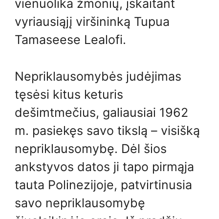
vienuolika žmonių, įskaitant
vyriausiąjį viršininką Tupua
Tamaseese Lealofi.
Nepriklausomybės judėjimas
tęsėsi kitus keturis
dešimtmečius, galiausiai 1962
m. pasiekęs savo tikslą – visišką
nepriklausomybę. Dėl šios
ankstyvos datos ji tapo pirmąja
tauta Polinezijoje, patvirtinusia
savo nepriklausomybę