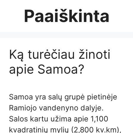
Skip
Paaiškinta
to
content
Ką turėčiau žinoti
apie Samoa?
Samoa yra salų grupė pietinėje
Ramiojo vandenyno dalyje.
Salos kartu užima apie 1,100
kvadratinių mylių (2,800 kv.km),