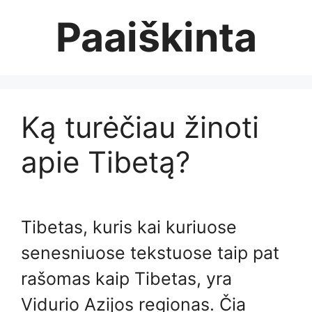
Skip
Paaiškinta
to
content
Ką turėčiau žinoti
apie Tibetą?
Tibetas, kuris kai kuriuose
senesniuose tekstuose taip pat
rašomas kaip Tibetas, yra
Vidurio Azijos regionas. Čia