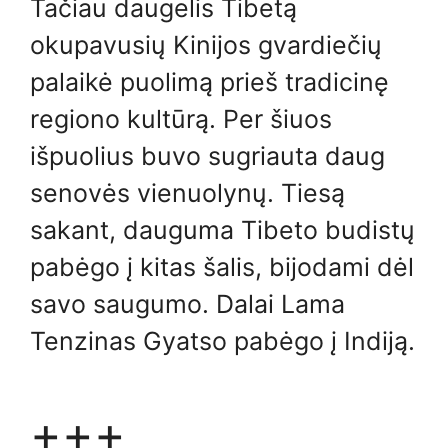
Tačiau daugelis Tibetą
okupavusių Kinijos gvardiečių
palaikė puolimą prieš tradicinę
regiono kultūrą. Per šiuos
išpuolius buvo sugriauta daug
senovės vienuolynų. Tiesą
sakant, dauguma Tibeto budistų
pabėgo į kitas šalis, bijodami dėl
savo saugumo. Dalai Lama
Tenzinas Gyatso pabėgo į Indiją.
+++