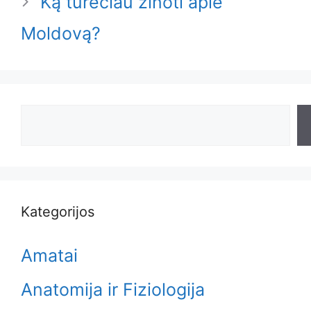
Ką turėčiau žinoti apie
Moldovą?
Search
Kategorijos
Amatai
Anatomija ir Fiziologija