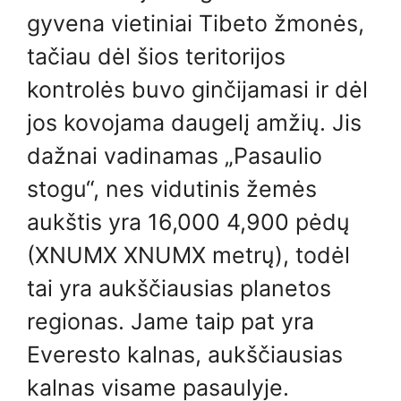
gyvena vietiniai Tibeto žmonės,
tačiau dėl šios teritorijos
kontrolės buvo ginčijamasi ir dėl
jos kovojama daugelį amžių. Jis
dažnai vadinamas „Pasaulio
stogu“, nes vidutinis žemės
aukštis yra 16,000 4,900 pėdų
(XNUMX XNUMX metrų), todėl
tai yra aukščiausias planetos
regionas. Jame taip pat yra
Everesto kalnas, aukščiausias
kalnas visame pasaulyje.