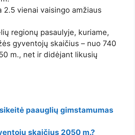
a 2.5 vienai vaisingo amžiaus
elių regionų pasaulyje, kuriame,
žės gyventojų skaičius – nuo ​​740
0 m., net ir didėjant likusių
asikeitė paauglių gimstamumas
ventojų skaičius 2050 m.?