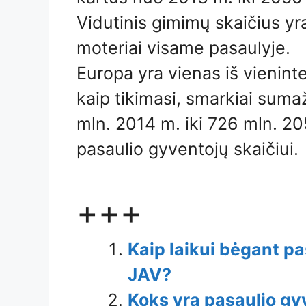
Vidutinis gimimų skaičius yr
moteriai visame pasaulyje.
Europa yra vienas iš vienint
kaip tikimasi, smarkiai suma
mln. 2014 m. iki 726 mln. 205
pasaulio gyventojų skaičiui.
+++
Kaip laikui bėgant p
JAV?
Koks yra pasaulio gy