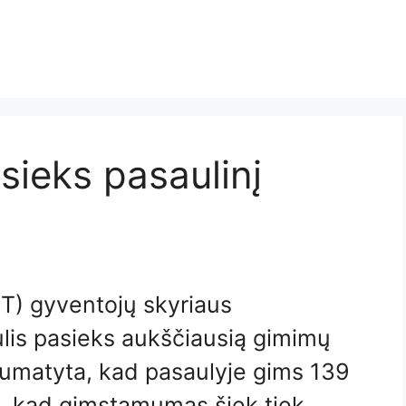
sieks pasaulinį
JT) gyventojų skyriaus
lis pasieks aukščiausią gimimų
Numatyta, kad pasaulyje gims 139
a, kad gimstamumas šiek tiek