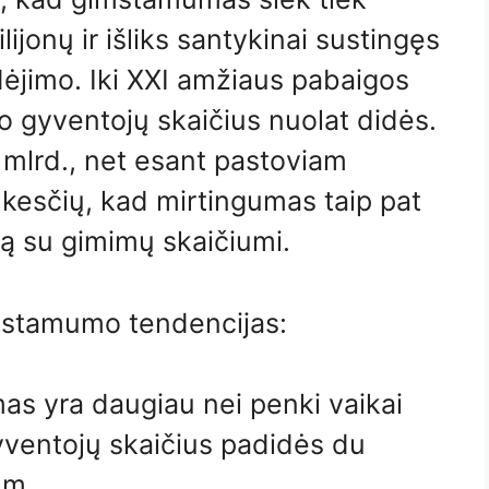
jonų ir išliks santykinai sustingęs
ėjimo. Iki XXI amžiaus pabaigos
o gyventojų skaičius nuolat didės.
 mlrd., net esant pastoviam
ūkesčių, kad mirtingumas taip pat
rą su gimimų skaičiumi.
mstamumo tendencijas:
as yra daugiau nei penki vaikai
yventojų skaičius padidės du
 m.