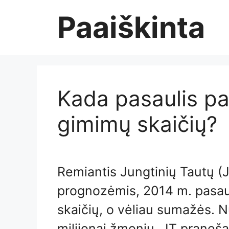
Skip
Paaiškinta
to
content
Kada pasaulis pa
gimimų skaičių?
Remiantis Jungtinių Tautų (
prognozėmis, 2014 m. pasau
skaičių, o vėliau sumažės. 
milijonai žmonių, JT praneš