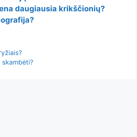
ena daugiausia krikščionių?
ografija?
ryžiais?
a skambėti?