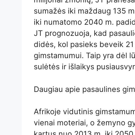
sumažės iki maždaug 135 mili
iki numatomo 2040 m. padid
JT prognozuoja, kad pasauli
didės, kol pasieks beveik 21
gimstamumui. Taip yra dėl l
sulėtės ir išlaikys pusiausvy
Daugiau apie pasaulines gi
Afrikoje vidutinis gimstamum
vienai moteriai, o žemyno g
kartus nuo 2013 m. iki 2050