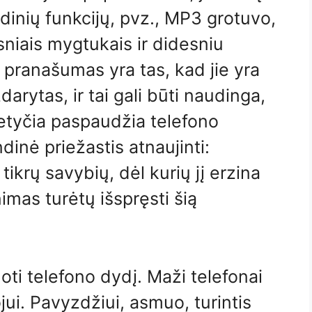
idinių funkcijų, pvz., MP3 grotuvo,
esniais mygtukais ir didesniu
 pranašumas yra tas, kad jie yra
darytas, ir tai gali būti naudinga,
netyčia paspaudžia telefono
dinė priežastis atnaujinti:
tikrų savybių, dėl kurių jį erzina
imas turėtų išspręsti šią
noti telefono dydį. Maži telefonai
jui. Pavyzdžiui, asmuo, turintis