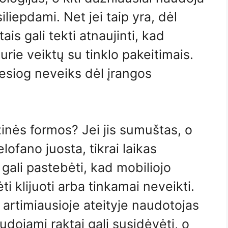
liepdami. Net jei taip yra, dėl
s gali tekti atnaujinti, kad
urie veiktų su tinklo pakeitimais.
iesiog neveiks dėl įrangos
zinės formos? Jei jis sumuštas, o
lofano juosta, tikrai laikas
t gali pastebėti, kad mobiliojo
ti klijuoti arba tinkamai neveikti.
d artimiausioje ateityje naudotojas
udojami raktai gali susidėvėti, o