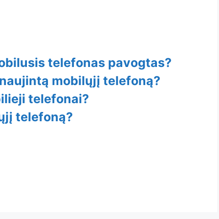
mobilusis telefonas pavogtas?
tnaujintą mobilųjį telefoną?
lieji telefonai?
ųjį telefoną?