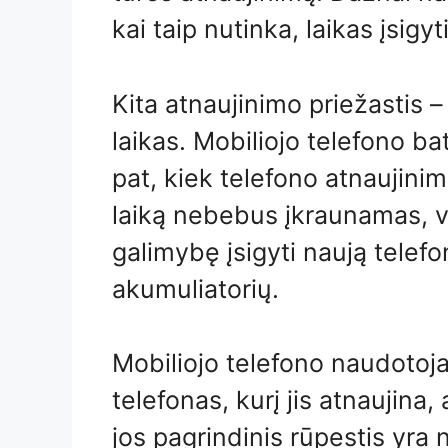
kai taip nutinka, laikas įsigyt
Kita atnaujinimo priežastis 
laikas. Mobiliojo telefono ba
pat, kiek telefono atnaujinim
laiką nebebus įkraunamas, va
galimybę įsigyti naują telefon
akumuliatorių.
Mobiliojo telefono naudotojas 
telefonas, kurį jis atnaujina, 
jos pagrindinis rūpestis yra