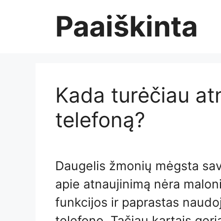
Skip
Paaiškinta
to
content
Kada turėčiau atn
telefoną?
Daugelis žmonių mėgsta savo
apie atnaujinimą nėra maloni
funkcijos ir paprastas naudoj
telefono. Tačiau kartais geri