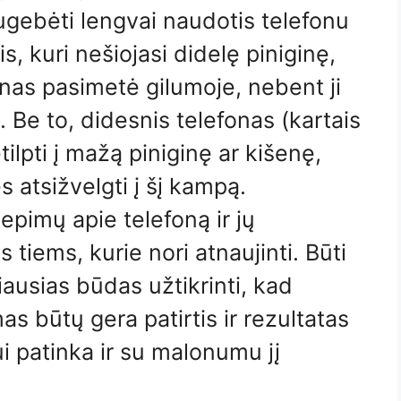
ugebėti lengvai naudotis telefonu
, kuri nešiojasi didelę piniginę,
onas pasimetė gilumoje, nebent ji
. Be to, didesnis telefonas (kartais
ilpti į mažą piniginę ar kišenę,
s atsižvelgti į šį kampą.
iepimų apie telefoną ir jų
 tiems, kurie nori atnaujinti. Būti
iausias būdas užtikrinti, kad
as būtų gera patirtis ir rezultatas
i patinka ir su malonumu jį