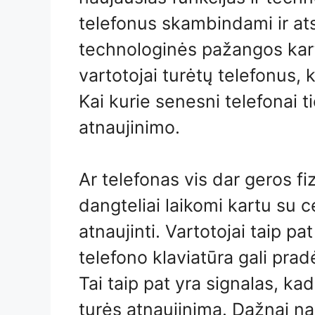
telefonus skambindami ir atsi
technologinės pažangos kartai
vartotojai turėtų telefonus, k
Kai kurie senesni telefonai t
atnaujinimo.
Ar telefonas vis dar geros fi
dangteliai laikomi kartu su ce
atnaujinti. Vartotojai taip pa
telefono klaviatūra gali pradė
Tai taip pat yra signalas, ka
turės atnaujinimą. Dažnai na