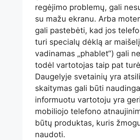
regėjimo problemų, gali nes
su mažu ekranu. Arba moteris
gali pastebėti, kad jos telef
turi specialų dėklą ar maišelį
vadinamas „phablet“) gali net
todėl vartotojas taip pat turė
Daugelyje svetainių yra atsil
skaitymas gali būti naudingas
informuotu vartotoju yra ger
mobiliojo telefono atnaujinim
būtų produktas, kuris žmogu
naudoti.