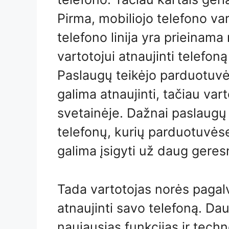
Pirma, mobiliojo telefono vart
telefono linija yra prieinam
vartotojui atnaujinti telefo
Paslaugų teikėjo parduotuvėj
galima atnaujinti, tačiau var
svetainėje. Dažnai paslaugų t
telefonų, kurių parduotuvėse
galima įsigyti už daug gere
Tada vartotojas norės pagalvo
atnaujinti savo telefoną. Da
naujausias funkcijas ir techn