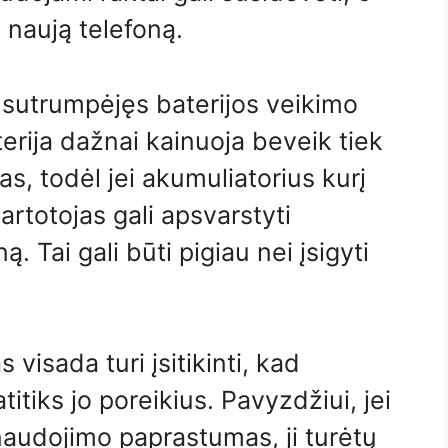
i naują telefoną.
– sutrumpėjęs baterijos veikimo
terija dažnai kainuoja beveik tiek
as, todėl jei akumuliatorius kurį
rtotojas gali apsvarstyti
ą. Tai gali būti pigiau nei įsigyti
visada turi įsitikinti, kad
atitiks jo poreikius. Pavyzdžiui, jei
 naudojimo paprastumas, ji turėtų