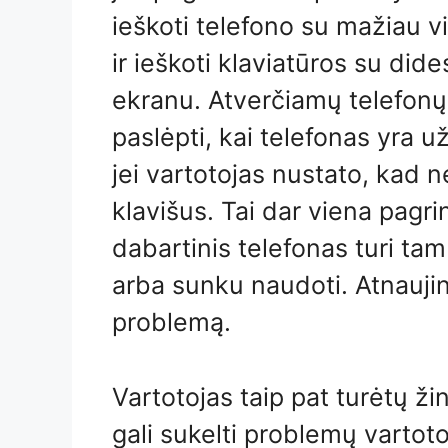
ieškoti telefono su mažiau v
ir ieškoti klaviatūros su did
ekranu. Atverčiamų telefonų
paslėpti, kai telefonas yra už
jei vartotojas nustato, kad 
klavišus. Tai dar viena pagrin
dabartinis telefonas turi tam 
arba sunku naudoti. Atnaujin
problemą.
Vartotojas taip pat turėtų ži
gali sukelti problemų vartoto