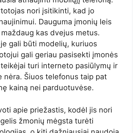
otojas nori įsitikinti, kad jo
a naujinimui. Dauguma įmonių leis
ną maždaug kas dvejus metus.
e gali būti modelių, kuriuos
totojui gali geriau pasisekti įmonės
eikėjai turi interneto pasiūlymų ir
 nėra. Šiuos telefonus taip pat
snę kainą nei parduotuvėse.
ti apie priežastis, kodėl jis nori
ugelis žmonių mėgsta turėti
ologijas, o kiti dažniausiai naudoja