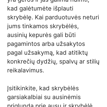
kad galėtumėte išplauti
skrybėlę. Kai parduotuvės neturi
jums tinkamos skrybėlės,
ausinių kepurės gali būti
pagamintos arba užsakytos
pagal užsakymą, kad atitiktų
konkrečių dydžių, spalvų ar stilių
reikalavimus.
Įsitikinkite, kad skrybėlės
garsiakalbiai su ausinėmis
priglunda prie ausų ir skrybėlė