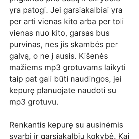
yra patogi. Jei garsiakalbiai yra
per arti vienas kito arba per toli
vienas nuo kito, garsas bus
purvinas, nes jis skambės per
galvą, o ne į ausis. Kišenės
mažiems mp3 grotuvams laikyti
taip pat gali būti naudingos, jei
kepurę planuojate naudoti su
mp3 grotuvu.
Renkantis kepurę su ausinėmis
svarbi ir garsiakalbių kokybė. Kai