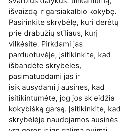
svarbius dalykus: tinkamumą,
išvaizdą ir garsiakalbio kokybę.
Pasirinkite skrybėlę, kuri derėtų
prie drabužių stiliaus, kurį
vilkėsite. Pirkdami jas
parduotuvėje, įsitikinkite, kad
išbandėte skrybėles,
pasimatuodami jas ir
įsiklausydami į ausines, kad
įsitikintumėte, jog jos skleidžia
kokybišką garsą. Įsitikinkite, kad
skrybėlėje naudojamos ausinės
yra geros ir jas galima nuimti,