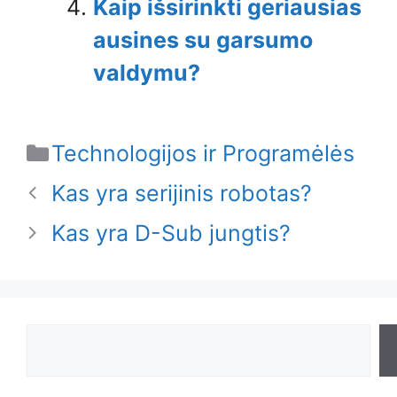
Kaip išsirinkti geriausias
ausines su garsumo
valdymu?
Categories
Technologijos ir Programėlės
Kas yra serijinis robotas?
Kas yra D-Sub jungtis?
Search