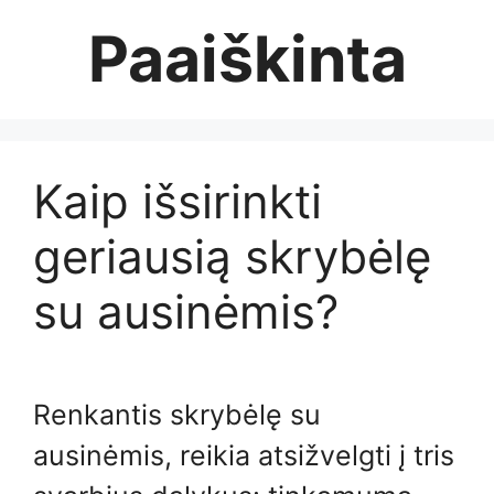
Skip
Paaiškinta
to
content
Kaip išsirinkti
geriausią skrybėlę
su ausinėmis?
Renkantis skrybėlę su
ausinėmis, reikia atsižvelgti į tris