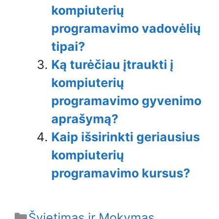
kompiuterių
programavimo vadovėlių
tipai?
Ką turėčiau įtraukti į
kompiuterių
programavimo gyvenimo
aprašymą?
Kaip išsirinkti geriausius
kompiuterių
programavimo kursus?
Categories
Švietimas ir Mokymas