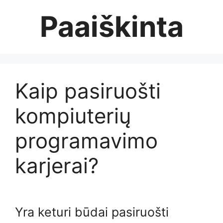
Skip
Paaiškinta
to
content
Kaip pasiruošti
kompiuterių
programavimo
karjerai?
Yra keturi būdai pasiruošti