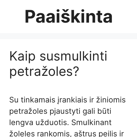
Skip
Paaiškinta
to
content
Kaip susmulkinti
petražoles?
Su tinkamais įrankiais ir žiniomis
petražoles pjaustyti gali būti
lengva užduotis. Smulkinant
žoleles rankomis, aštrus peilis ir