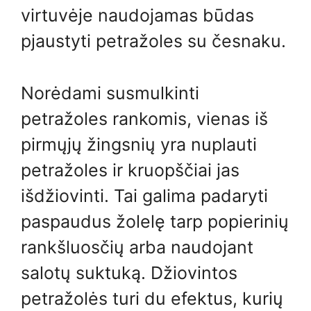
virtuvėje naudojamas būdas
pjaustyti petražoles su česnaku.
Norėdami susmulkinti
petražoles rankomis, vienas iš
pirmųjų žingsnių yra nuplauti
petražoles ir kruopščiai jas
išdžiovinti. Tai galima padaryti
paspaudus žolelę tarp popierinių
rankšluosčių arba naudojant
salotų suktuką. Džiovintos
petražolės turi du efektus, kurių