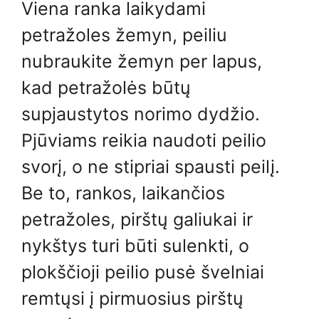
Viena ranka laikydami
petražoles žemyn, peiliu
nubraukite žemyn per lapus,
kad petražolės būtų
supjaustytos norimo dydžio.
Pjūviams reikia naudoti peilio
svorį, o ne stipriai spausti peilį.
Be to, rankos, laikančios
petražoles, pirštų galiukai ir
nykštys turi būti sulenkti, o
plokščioji peilio pusė švelniai
remtųsi į pirmuosius pirštų