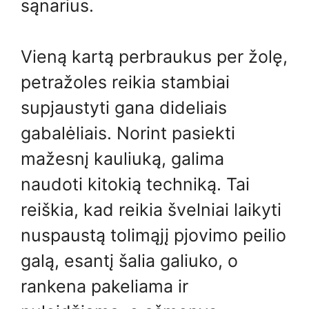
sąnarius.
Vieną kartą perbraukus per žolę,
petražoles reikia stambiai
supjaustyti gana dideliais
gabalėliais. Norint pasiekti
mažesnį kauliuką, galima
naudoti kitokią techniką. Tai
reiškia, kad reikia švelniai laikyti
nuspaustą tolimąjį pjovimo peilio
galą, esantį šalia galiuko, o
rankena pakeliama ir