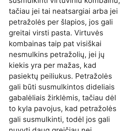
susmulkinti virtuviniu kombainu,
tačiau jei tai neatsargiai arba jei
petražolės per šlapios, jos gali
greitai virsti pasta. Virtuvės
kombainas taip pat visiškai
nesmulkins petražolių, jei jų
kiekis yra per mažas, kad
pasiektų peiliukus. Petražolės
gali būti susmulkintos dideliais
gabalėliais žirklėmis, tačiau dėl
to kyla pavojus, kad petražolės
gali susmulkinti, todėl jos gali
nuvyti daug greičiau nei