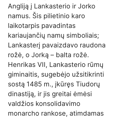
Angliją į Lankasterio ir Jorko
namus. Šis pilietinio karo
laikotarpis pavadintas
kariaujančių namų simboliais;
Lankasterį pavaizdavo raudona
rožė, o Jorką – balta rožė.
Henrikas VII, Lankasterio rūmų
giminaitis, sugebėjo užsitikrinti
sostą 1485 m., įkūręs Tiudorų
dinastiją, ir jis greitai ėmėsi
valdžios konsolidavimo
monarcho rankose, atimdamas