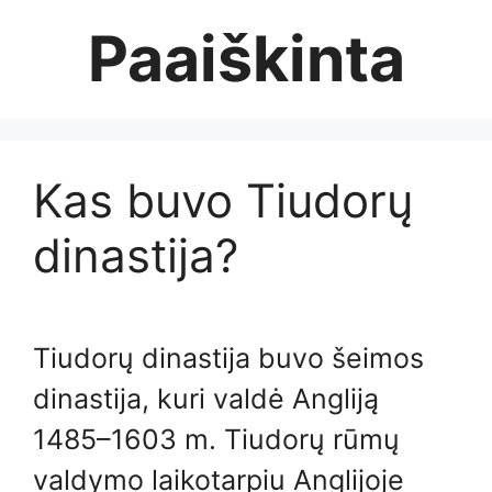
Skip
Paaiškinta
to
content
Kas buvo Tiudorų
dinastija?
Tiudorų dinastija buvo šeimos
dinastija, kuri valdė Angliją
1485–1603 m. Tiudorų rūmų
valdymo laikotarpiu Anglijoje