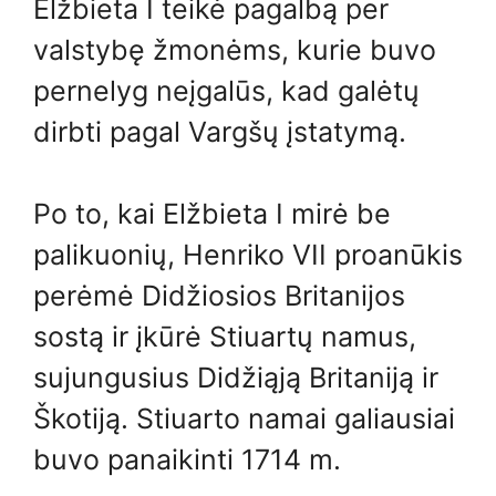
Elžbieta I teikė pagalbą per
valstybę žmonėms, kurie buvo
pernelyg neįgalūs, kad galėtų
dirbti pagal Vargšų įstatymą.
Po to, kai Elžbieta I mirė be
palikuonių, Henriko VII proanūkis
perėmė Didžiosios Britanijos
sostą ir įkūrė Stiuartų namus,
sujungusius Didžiąją Britaniją ir
Škotiją. Stiuarto namai galiausiai
buvo panaikinti 1714 m.