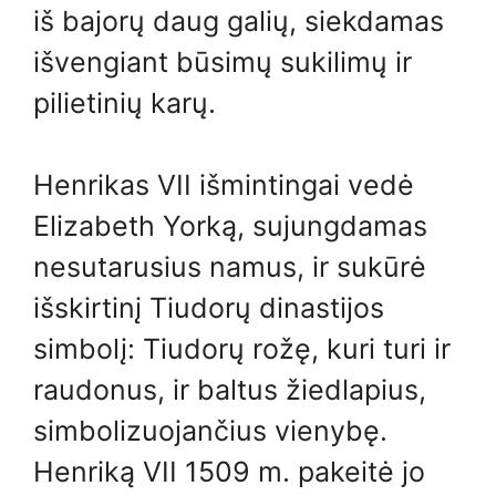
iš bajorų daug galių, siekdamas
išvengiant būsimų sukilimų ir
pilietinių karų.
Henrikas VII išmintingai vedė
Elizabeth Yorką, sujungdamas
nesutarusius namus, ir sukūrė
išskirtinį Tiudorų dinastijos
simbolį: Tiudorų rožę, kuri turi ir
raudonus, ir baltus žiedlapius,
simbolizuojančius vienybę.
Henriką VII 1509 m. pakeitė jo