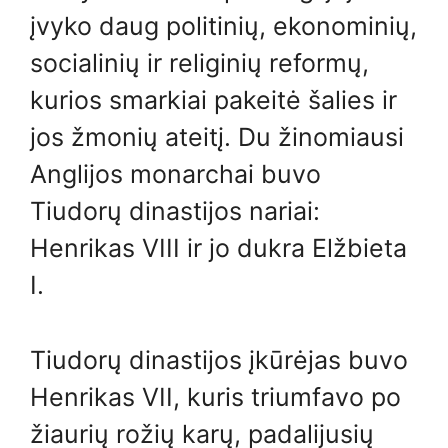
įvyko daug politinių, ekonominių,
socialinių ir religinių reformų,
kurios smarkiai pakeitė šalies ir
jos žmonių ateitį. Du žinomiausi
Anglijos monarchai buvo
Tiudorų dinastijos nariai:
Henrikas VIII ir jo dukra Elžbieta
I.
Tiudorų dinastijos įkūrėjas buvo
Henrikas VII, kuris triumfavo po
žiaurių rožių karų, padalijusių