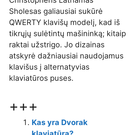
Christopheris Lathamas
Sholesas galiausiai sukūrė
QWERTY klavišų modelį, kad iš
tikrųjų sulėtintų mašininką; kitaip
raktai užstrigo. Jo dizainas
atskyrė dažniausiai naudojamus
klavišus į alternatyvias
klaviatūros puses.
+++
Kas yra Dvorak
klaviatūra?