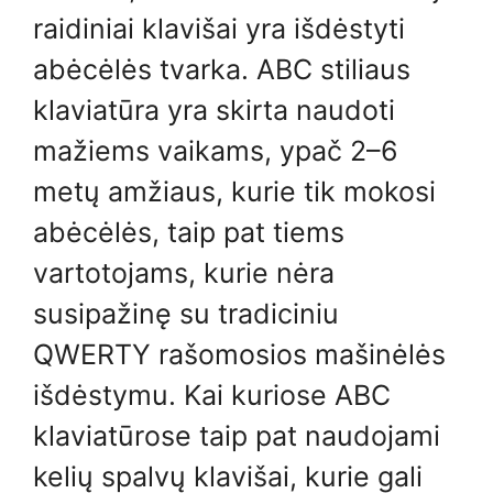
raidiniai klavišai yra išdėstyti
abėcėlės tvarka. ABC stiliaus
klaviatūra yra skirta naudoti
mažiems vaikams, ypač 2–6
metų amžiaus, kurie tik mokosi
abėcėlės, taip pat tiems
vartotojams, kurie nėra
susipažinę su tradiciniu
QWERTY rašomosios mašinėlės
išdėstymu. Kai kuriose ABC
klaviatūrose taip pat naudojami
kelių spalvų klavišai, kurie gali