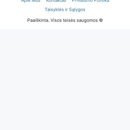
Apie Mus
Kontaktas
Privatumo Politika
Taisyklės ir Sąlygos
Paaiškinta. Visos teisės saugomos ©