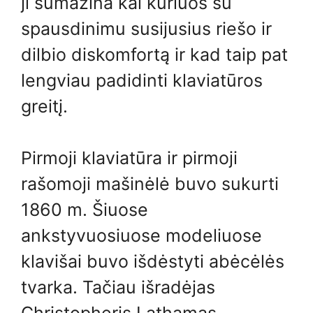
ji sumažina kai kuriuos su
spausdinimu susijusius riešo ir
dilbio diskomfortą ir kad taip pat
lengviau padidinti klaviatūros
greitį.
Pirmoji klaviatūra ir pirmoji
rašomoji mašinėlė buvo sukurti
1860 m. Šiuose
ankstyvuosiuose modeliuose
klavišai buvo išdėstyti abėcėlės
tvarka. Tačiau išradėjas