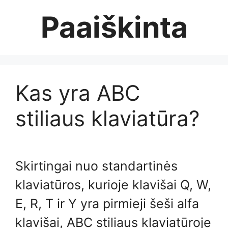
Skip
Paaiškinta
to
content
Kas yra ABC
stiliaus klaviatūra?
Skirtingai nuo standartinės
klaviatūros, kurioje klavišai Q, W,
E, R, T ir Y yra pirmieji šeši alfa
klavišai, ABC stiliaus klaviatūroje