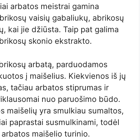
iai arbatos meistrai gamina
brikosų vaisių gabaliukų, abrikosų
, kai jie džiūsta. Taip pat galima
 abrikosų skonio ekstrakto.
abrikosų arbatą, parduodamos
kuotos į maišelius. Kiekvienos iš jų
as, tačiau arbatos stiprumas ir
 priklausomai nuo paruošimo būdo.
 maišelių yra smulkiau sumaltos,
iai paprastai susmulkinami, todėl
 arbatos maišelio turinio.