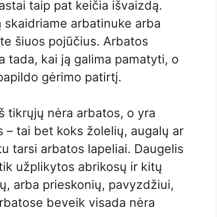
stai taip pat keičia išvaizdą.
ą skaidriame arbatinuke arba
ite šiuos pojūčius. Arbatos
a tada, kai ją galima pamatyti, o
apildo gėrimo patirtį.
š tikrųjų nėra arbatos, o yra
s – tai bet koks žolelių, augalų ar
u tarsi arbatos lapeliai. Daugelis
ik užplikytos abrikosų ir kitų
ų, arba prieskonių, pavyzdžiui,
arbatose beveik visada nėra