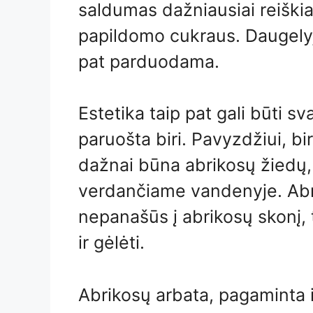
saldumas dažniausiai reiškia
papildomo cukraus. Daugelyje
pat parduodama.
Estetika taip pat gali būti s
paruošta biri. Pavyzdžiui, bi
dažnai būna abrikosų žiedų, 
verdančiame vandenyje. Abrik
nepanašūs į abrikosų skonį,
ir gėlėti.
Abrikosų arbata, pagaminta i