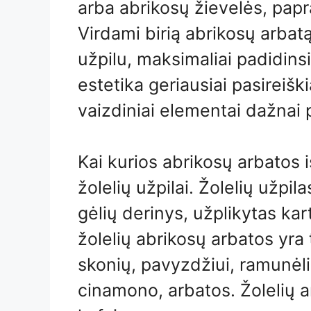
arba abrikosų žievelės, papra
Virdami birią abrikosų arbat
užpilu, maksimaliai padidins
estetika geriausiai pasireiški
vaizdiniai elementai dažnai p
Kai kurios abrikosų arbatos i
žolelių užpilai. Žolelių užpila
gėlių derinys, užplikytas kart
žolelių abrikosų arbatos yra t
skonių, pavyzdžiui, ramunėli
cinamono, arbatos. Žolelių 