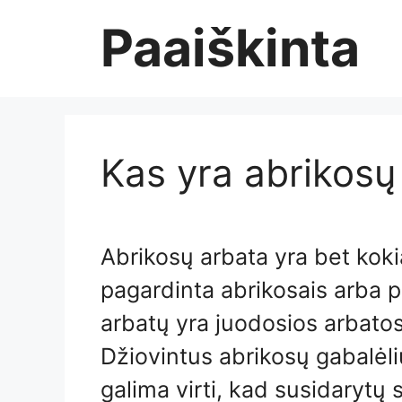
Skip
Paaiškinta
to
content
Kas yra abrikosų
Abrikosų arbata yra bet kokia
pagardinta abrikosais arba 
arbatų yra juodosios arbato
Džiovintus abrikosų gabalėliu
galima virti, kad susidarytų 