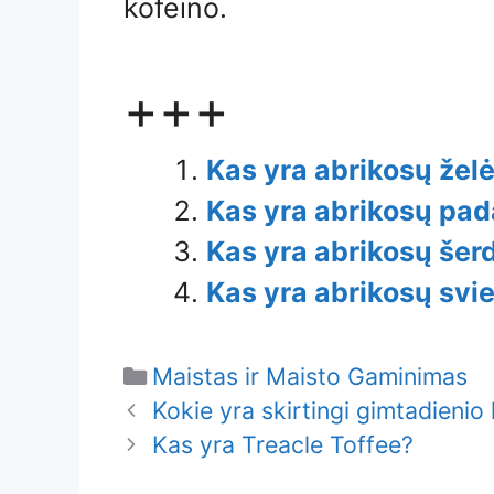
kofeino.
+++
Kas yra abrikosų žel
Kas yra abrikosų pa
Kas yra abrikosų šer
Kas yra abrikosų svi
Categories
Maistas ir Maisto Gaminimas
Kokie yra skirtingi gimtadienio 
Kas yra Treacle Toffee?