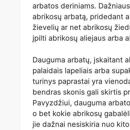
arbatos deriniams. Dažniaus
abrikosų arbatą, pridedant a
žievelių ar net abrikosų žiedų
įpilti abrikosų aliejaus arba
Dauguma arbatų, įskaitant 
palaidais lapeliais arba supa
turinys paprastai yra vienod
bendras skonis gali skirtis
Pavyzdžiui, dauguma arbatos
o bet kokie abrikosų gabalėl
jie dažnai nesiskiria nuo kito