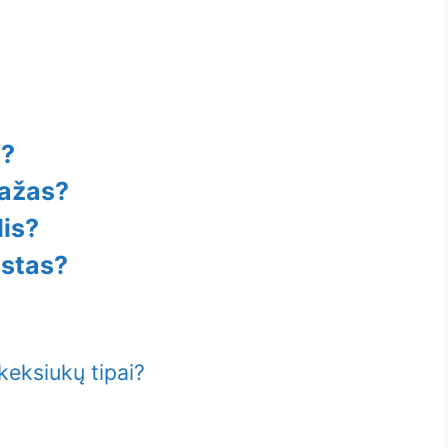
ė?
dažas?
dis?
estas?
keksiukų tipai?