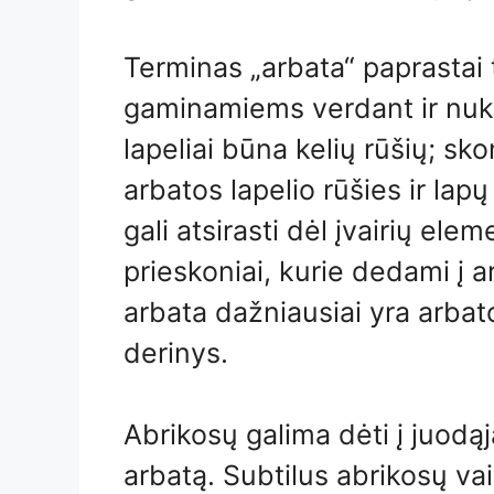
Terminas „arbata“ paprastai
gaminamiems verdant ir nuk
lapeliai būna kelių rūšių; s
arbatos lapelio rūšies ir lap
gali atsirasti dėl įvairių elem
prieskoniai, kurie dedami į 
arbata dažniausiai yra arbato
derinys.
Abrikosų galima dėti į juodąj
arbatą. Subtilus abrikosų vai