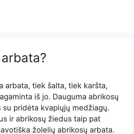
 arbata?
 arbata, tiek šalta, tiek karšta,
pagaminta iš jo. Dauguma abrikosų
s su pridėta kvapiųjų medžiagų.
s ir abrikosų žiedus taip pat
savotiška žolelių abrikosų arbata.