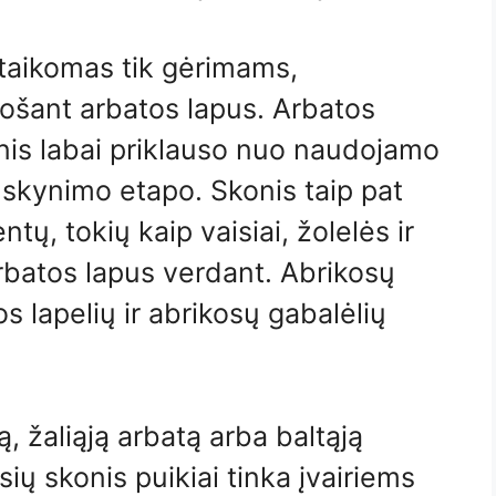
 taikomas tik gėrimams,
ošant arbatos lapus. Arbatos
konis labai priklauso nuo naudojamo
ų skynimo etapo. Skonis taip pat
entų, tokių kaip vaisiai, žolelės ir
arbatos lapus verdant. Abrikosų
s lapelių ir abrikosų gabalėlių
ą, žaliąją arbatą arba baltąją
sių skonis puikiai tinka įvairiems