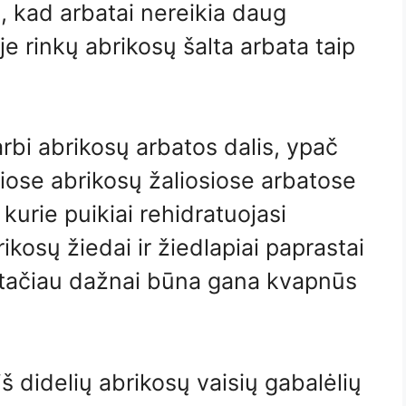
, kad arbatai nereikia daug
 rinkų abrikosų šalta arbata taip
varbi abrikosų arbatos dalis, ypač
riose abrikosų žaliosiose arbatose
kurie puikiai rehidratuojasi
osų žiedai ir žiedlapiai paprastai
 tačiau dažnai būna gana kvapnūs
š didelių abrikosų vaisių gabalėlių