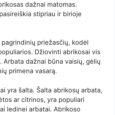
 abrikosas dažnai matomas.
sireiškia stipriau ir birioje
 pagrindinių priežasčių, kodėl
opuliarios. Džiovinti abrikosai vis
į. Arbata dažnai būna vaisių, gėlių
nių primena vasarą.
i yra šalta. Šalta abrikosų arbata,
os ar citrinos, yra populiari
ai ledinei arbatai. Abrikoso