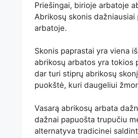
Priešingai, birioje arbatoje
Abrikosų skonis dažniausiai pa
arbatoje.
Skonis paprastai yra viena iš
abrikosų arbatos yra tokios p
dar turi stiprų abrikosų skon
puokštė, kuri daugeliui žmo
Vasarą abrikosų arbata dažna
dažnai papuošta trupučiu mėt
alternatyva tradicinei saldint