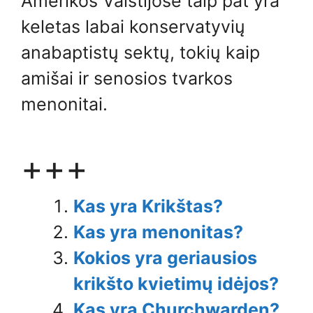
Amerikos Valstijose taip pat yra
keletas labai konservatyvių
anabaptistų sektų, tokių kaip
amišai ir senosios tvarkos
menonitai.
+++
Kas yra Krikštas?
Kas yra menonitas?
Kokios yra geriausios
krikšto kvietimų idėjos?
Kas yra Churchwarden?