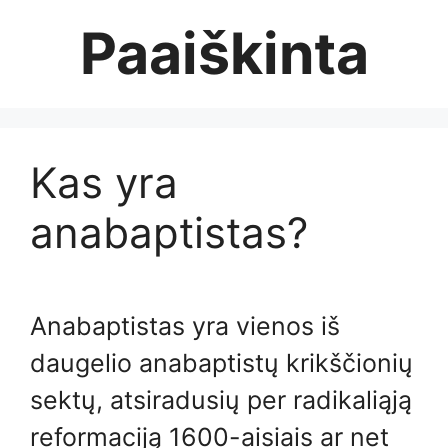
Skip
Paaiškinta
to
content
Kas yra
anabaptistas?
Anabaptistas yra vienos iš
daugelio anabaptistų krikščionių
sektų, atsiradusių per radikaliąją
reformaciją 1600-aisiais ar net