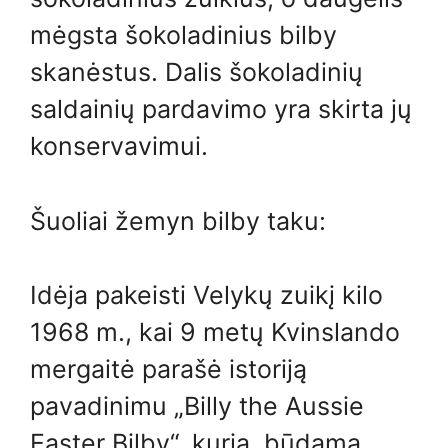
mėgsta šokoladinius bilby
skanėstus. Dalis šokoladinių
saldainių pardavimo yra skirta jų
konservavimui.
Šuoliai žemyn bilby taku:
Idėja pakeisti Velykų zuikį kilo
1968 m., kai 9 metų Kvinslando
mergaitė parašė istoriją
pavadinimu „Billy the Aussie
Easter Bilby“, kurią, būdama