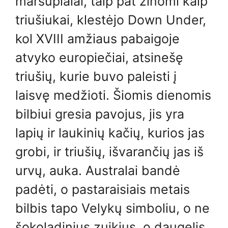
marsupialai, taip pat žinomi kaip
triušiukai, klestėjo Down Under,
kol XVIII amžiaus pabaigoje
atvyko europiečiai, atsinešę
triušių, kurie buvo paleisti į
laisvę medžioti. Šiomis dienomis
bilbiui gresia pavojus, jis yra
lapių ir laukinių kačių, kurios jas
grobi, ir triušių, išvarančių jas iš
urvų, auka. Australai bandė
padėti, o pastaraisiais metais
bilbis tapo Velykų simboliu, o ne
šokoladinius zuikius, o daugelis