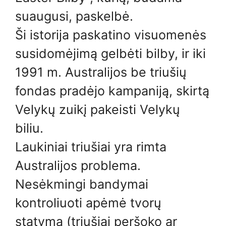
suaugusi, paskelbė.
Ši istorija paskatino visuomenės
susidomėjimą gelbėti bilby, ir iki
1991 m. Australijos be triušių
fondas pradėjo kampaniją, skirtą
Velykų zuikį pakeisti Velykų
biliu.
Laukiniai triušiai yra rimta
Australijos problema.
Nesėkmingi bandymai
kontroliuoti apėmė tvorų
statymą (triušiai peršoko ar