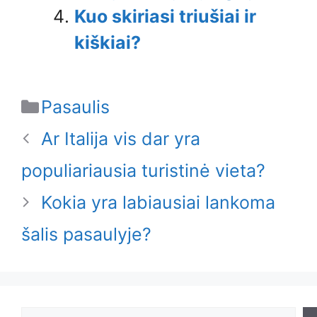
Kuo skiriasi triušiai ir
kiškiai?
Categories
Pasaulis
Ar Italija vis dar yra
populiariausia turistinė vieta?
Kokia yra labiausiai lankoma
šalis pasaulyje?