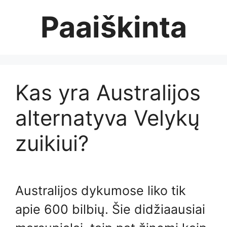
Skip
Paaiškinta
to
content
Kas yra Australijos
alternatyva Velykų
zuikiui?
Australijos dykumose liko tik
apie 600 bilbių. Šie didžiaausiai