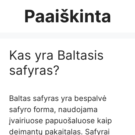
Skip
Paaiškinta
to
content
Kas yra Baltasis
safyras?
Baltas safyras yra bespalvė
safyro forma, naudojama
įvairiuose papuošaluose kaip
deimantų pakaitalas. Safyrai