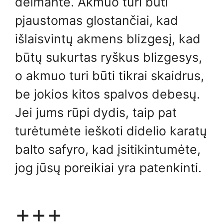
deimante. Akmuo turi būti
pjaustomas glostančiai, kad
išlaisvintų akmens blizgesį, kad
būtų sukurtas ryškus blizgesys,
o akmuo turi būti tikrai skaidrus,
be jokios kitos spalvos debesų.
Jei jums rūpi dydis, taip pat
turėtumėte ieškoti didelio karatų
balto safyro, kad įsitikintumėte,
jog jūsų poreikiai yra patenkinti.
+++