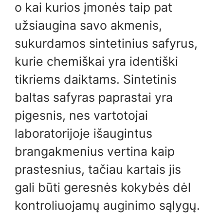
o kai kurios įmonės taip pat
užsiaugina savo akmenis,
sukurdamos sintetinius safyrus,
kurie chemiškai yra identiški
tikriems daiktams. Sintetinis
baltas safyras paprastai yra
pigesnis, nes vartotojai
laboratorijoje išaugintus
brangakmenius vertina kaip
prastesnius, tačiau kartais jis
gali būti geresnės kokybės dėl
kontroliuojamų auginimo sąlygų.