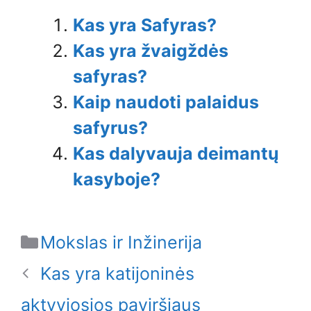
Kas yra Safyras?
Kas yra žvaigždės
safyras?
Kaip naudoti palaidus
safyrus?
Kas dalyvauja deimantų
kasyboje?
Categories
Mokslas ir Inžinerija
Kas yra katijoninės
aktyviosios paviršiaus