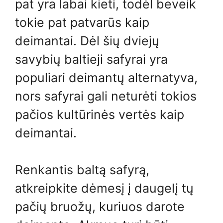
pat yra labai kieti, todėl beveik
tokie pat patvarūs kaip
deimantai. Dėl šių dviejų
savybių baltieji safyrai yra
populiari deimantų alternatyva,
nors safyrai gali neturėti tokios
pačios kultūrinės vertės kaip
deimantai.
Renkantis baltą safyrą,
atkreipkite dėmesį į daugelį tų
pačių bruožų, kuriuos darote