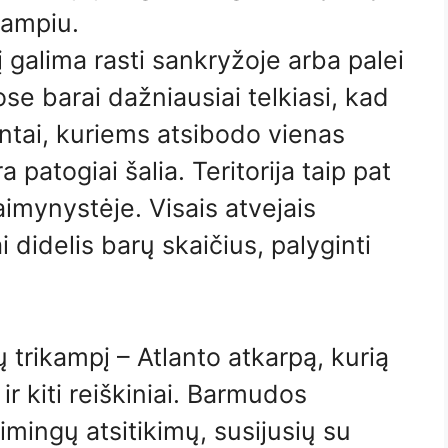
kampiu.
galima rasti sankryžoje arba palei
e barai dažniausiai telkiasi, kad
ntai, kuriems atsibodo vienas
a patogiai šalia. Teritorija taip pat
kaimynystėje. Visais atvejais
i didelis barų skaičius, palyginti
 trikampį – Atlanto atkarpą, kurią
ir kiti reiškiniai. Barmudos
imingų atsitikimų, susijusių su