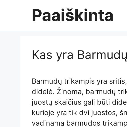
Skip
Paaiškinta
to
content
Kas yra Barmudų
Barmudų trikampis yra sritis
didelė. Žinoma, barmudų tri
juostų skaičius gali būti dides
kurioje yra tik dvi juostos, 
vadinama barmudos trikampiu. 