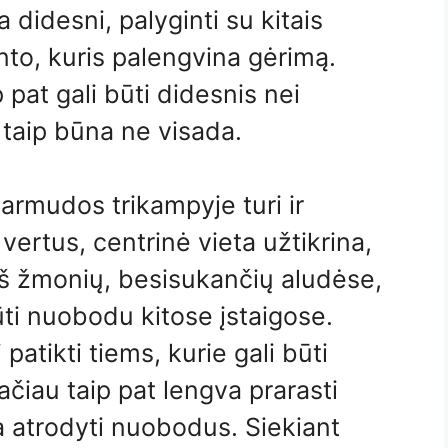
a didesni, palyginti su kitais
nto, kuris palengvina gėrimą.
p pat gali būti didesnis nei
 taip būna ne visada.
rmudos trikampyje turi ir
vertus, centrinė vieta užtikrina,
iš žmonių, besisukančių aludėse,
ti nuobodu kitose įstaigose.
 patikti tiems, kurie gali būti
ačiau taip pat lengva prarasti
a atrodyti nuobodus. Siekiant