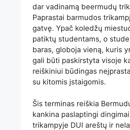
dar vadinamą beermudų tri
Paprastai barmudos trikampį 
gatvę. Ypač koledžų miestuos
patiktų studentams, o stude
baras, globoja vieną, kuris yr
gali būti paskirstyta visoje 
reiškiniui būdingas neįprasta
su kitomis įstaigomis.
Šis terminas reiškia Bermudų
kankina paslaptingi dingimai 
trikampyje DUI areštų ir nela