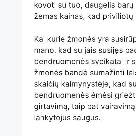
kovoti su tuo, daugelis barų 
žemas kainas, kad priviliotų 
Kai kurie žmonės yra susirū
mano, kad su jais susijęs pa
bendruomenės sveikatai ir 
žmonės bandė sumažinti leist
skaičių kaimynystėje, kad su
bendruomenės ėmėsi griežt
girtavimą, taip pat vairavim
lankytojus saugus.