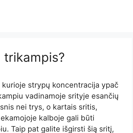
 trikampis?
, kurioje strypų koncentracija ypač
kampiu vadinamoje srityje esančių
nis nei trys, o kartais sritis,
šnekamojoje kalboje gali būti
Taip pat galite išgirsti šią sritį,