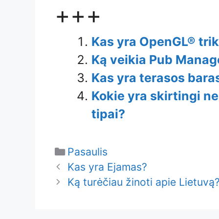
+++
Kas yra OpenGL® tri
Ką veikia Pub Manag
Kas yra terasos bara
Kokie yra skirtingi n
tipai?
Categories
Pasaulis
Kas yra Ejamas?
Ką turėčiau žinoti apie Lietuvą