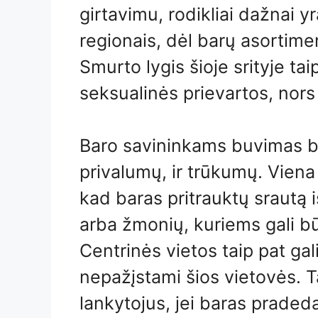
girtavimu, rodikliai dažnai yr
regionais, dėl barų asortime
Smurto lygis šioje srityje tai
seksualinės prievartos, nors
Baro savininkams buvimas ba
privalumų, ir trūkumų. Viena 
kad baras pritrauktų srautą 
arba žmonių, kuriems gali bū
Centrinės vietos taip pat gali
nepažįstami šios vietovės. T
lankytojus, jei baras praded