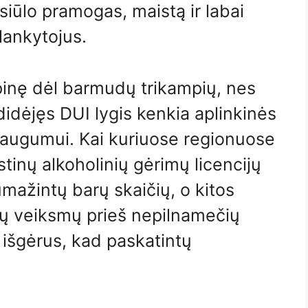
siūlo pramogas, maistą ir labai
lankytojus.
pinę dėl barmudų trikampių, nes
didėjęs DUI lygis kenkia aplinkinės
saugumui. Kai kuriuose regionuose
inų alkoholinių gėrimų licencijų
mažintų barų skaičių, o kitos
ų veiksmų prieš nepilnamečių
ą išgėrus, kad paskatintų