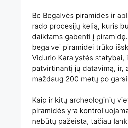
Be Begalvės piramidės ir apl
rado procesijų kelią, kuris
daiktams gabenti į piramidę.
begalvei piramidei trūko išsk
Vidurio Karalystės statybai, 
patvirtinantį jų datavimą, ir,
maždaug 200 metų po garsių
Kaip ir kitų archeologinių vi
piramidės yra kontroliuojama,
nebūtų pažeista, tačiau lank