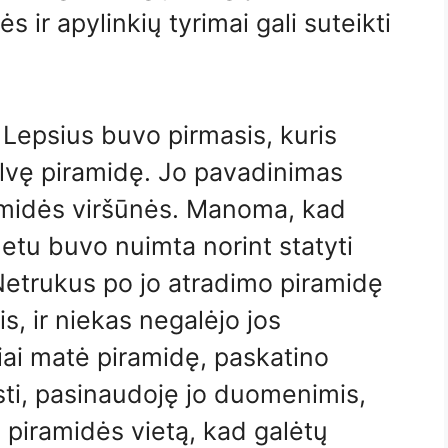
 ir apylinkių tyrimai gali suteikti
 Lepsius buvo pirmasis, kuris
lvę piramidę. Jo pavadinimas
amidės viršūnės. Manoma, kad
etu buvo nuimta norint statyti
 Netrukus po jo atradimo piramidę
s, ir niekas negalėjo jos
škiai matė piramidę, paskatino
sti, pasinaudoję jo duomenimis,
 piramidės vietą, kad galėtų