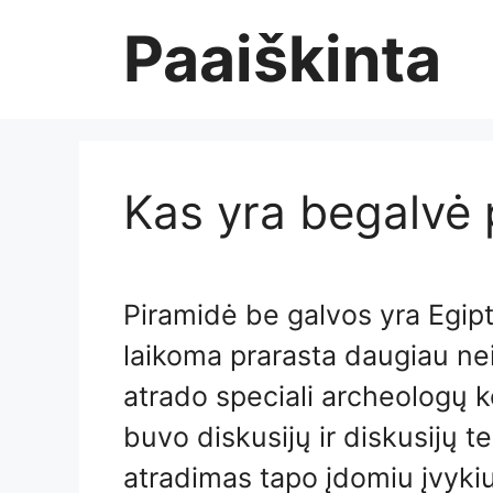
Skip
Paaiškinta
to
content
Kas yra begalvė 
Piramidė be galvos yra Egipt
laikoma prarasta daugiau nei
atrado speciali archeologų k
buvo diskusijų ir diskusijų 
atradimas tapo įdomiu įvykiu