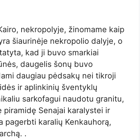
 Kairo, nekropolyje, žinomame kaip
ra šiaurinėje nekropolio dalyje, o
tatyta, kad ji buvo smarkiai
šūnės, daugelis šonų buvo
dami daugiau pėdsakų nei tikroji
ės ir aplinkinių šventyklų
kaliu sarkofagui naudotu granitu,
 piramidę Senajai karalystei ir
ta pagerbti karalių Kenkauhorą,
archą. .