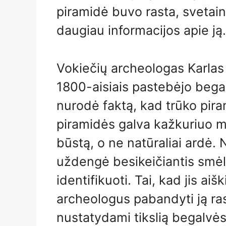
piramidė buvo rasta, svetainės
daugiau informacijos apie ją.
Vokiečių archeologas Karlas
1800-aisiais pastebėjo bega
nurodė faktą, kad trūko pir
piramidės galva kažkuriuo m
būstą, o ne natūraliai ardė.
uždengė besikeičiantis smėli
identifikuoti. Tai, kad jis ai
archeologus pabandyti ją ra
nustatydami tikslią begalvės