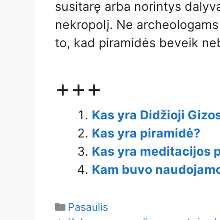
susitarę arba norintys dalyv
nekropolį. Ne archeologams ši
to, kad piramidės beveik neb
+++
Kas yra Didžioji Gizo
Kas yra piramidė?
Kas yra meditacijos 
Kam buvo naudojamo
Categories
Pasaulis