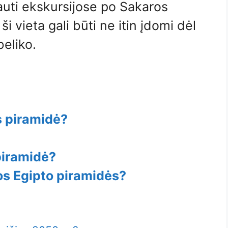
auti ekskursijose po Sakaros
 vieta gali būti ne itin įdomi dėl
eliko.
s piramidė?
piramidė?
s Egipto piramidės?