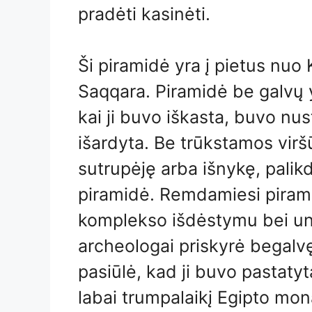
pradėti kasinėti.
Ši piramidė yra į pietus nuo
Saqqara. Piramidė be galvų y
kai ji buvo iškasta, buvo nus
išardyta. Be trūkstamos vir
sutrupėję arba išnykę, palik
piramidė. Remdamiesi piramid
komplekso išdėstymu bei uni
archeologai priskyrė begalvę
pasiūlė, kad ji buvo pastaty
labai trumpalaikį Egipto mon