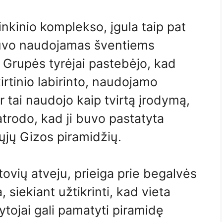
inkinio komplekso, įgula taip pat
 buvo naudojamas šventiems
 Grupės tyrėjai pastebėjo, kad
irtinio labirinto, naudojamo
ir tai naudojo kaip tvirtą įrodymą,
 atrodo, kad ji buvo pastatyta
jų Gizos piramidžių.
etovių atveju, prieiga prie begalvės
 siekiant užtikrinti, kad vieta
ytojai gali pamatyti piramidę