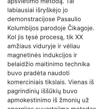
apšvietimo metodą. Tai
labiausiai išryškėjo jo
demonstracijose Pasaulio
Kolumbijos parodoje Čikagoje.
Kol jis tęsė procesą, tik XX
amžiaus viduryje ir vėliau
magnetinės indukcijos ir
belaidžio maitinimo technika
buvo pradėta naudoti
komerciniais tikslais. Vienas iš
pagrindinių iššūkių buvo
apmokestinimo iš žmonių už
energijos suvartojimą metodas,