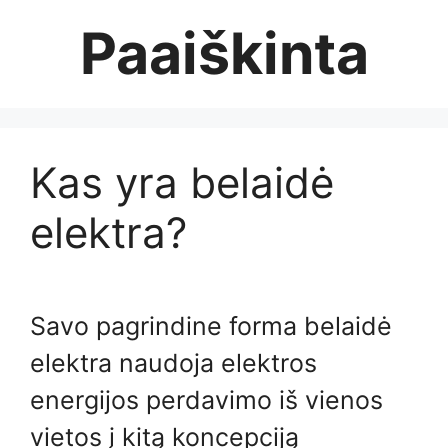
Skip
Paaiškinta
to
content
Kas yra belaidė
elektra?
Savo pagrindine forma belaidė
elektra naudoja elektros
energijos perdavimo iš vienos
vietos į kitą koncepciją