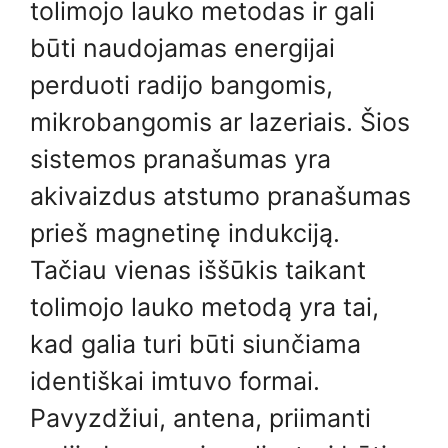
tolimojo lauko metodas ir gali
būti naudojamas energijai
perduoti radijo bangomis,
mikrobangomis ar lazeriais. Šios
sistemos pranašumas yra
akivaizdus atstumo pranašumas
prieš magnetinę indukciją.
Tačiau vienas iššūkis taikant
tolimojo lauko metodą yra tai,
kad galia turi būti siunčiama
identiškai imtuvo formai.
Pavyzdžiui, antena, priimanti