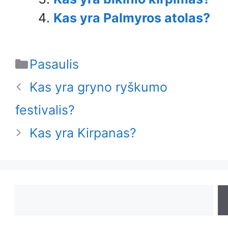
Kas yra Palmyros atolas?
Categories
Pasaulis
Kas yra gryno ryškumo
festivalis?
Kas yra Kirpanas?
Search