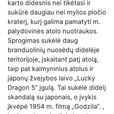
karto didesnis nei tikėtasi ir
sukūrė daugiau nei mylios pločio
kraterį, kurį galima pamatyti m.
palydovinės atolo nuotraukos.
Sprogimas sukėlė daug
branduolinių nuosėdų didelėje
teritorijoje, įskaitant patį atolą,
taip pat kaimyninius atolus ir
japonų žvejybos laivo „Lucky
Dragon 5“ įgulą. Tai sukėlė didelį
skandalą su japonais, o įvykis
įkvėpė 1954 m. filmą „Godzila“. ,