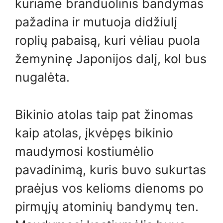
kuriame branduolinis bandymas
pažadina ir mutuoja didžiulį
roplių pabaisą, kuri vėliau puola
žemyninę Japonijos dalį, kol bus
nugalėta.
Bikinio atolas taip pat žinomas
kaip atolas, įkvėpęs bikinio
maudymosi kostiumėlio
pavadinimą, kuris buvo sukurtas
praėjus vos kelioms dienoms po
pirmųjų atominių bandymų ten.