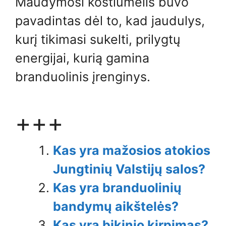
Maudymosi kostiumėlis buvo
pavadintas dėl to, kad jaudulys,
kurį tikimasi sukelti, prilygtų
energijai, kurią gamina
branduolinis įrenginys.
+++
Kas yra mažosios atokios
Jungtinių Valstijų salos?
Kas yra branduolinių
bandymų aikštelės?
Kas yra bikinio kirpimas?