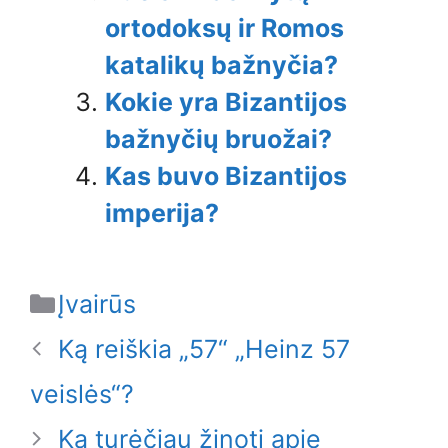
ortodoksų ir Romos
katalikų bažnyčia?
Kokie yra Bizantijos
bažnyčių bruožai?
Kas buvo Bizantijos
imperija?
Categories
Įvairūs
Ką reiškia „57“ „Heinz 57
veislės“?
Ką turėčiau žinoti apie