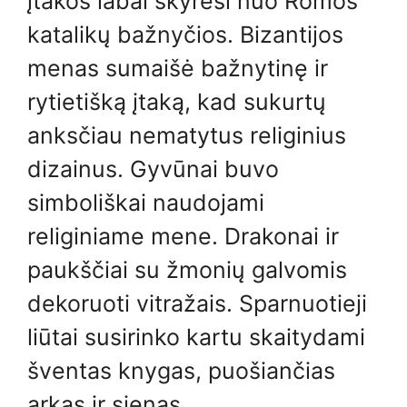
įtakos labai skyrėsi nuo Romos
katalikų bažnyčios. Bizantijos
menas sumaišė bažnytinę ir
rytietišką įtaką, kad sukurtų
anksčiau nematytus religinius
dizainus. Gyvūnai buvo
simboliškai naudojami
religiniame mene. Drakonai ir
paukščiai su žmonių galvomis
dekoruoti vitražais. Sparnuotieji
liūtai susirinko kartu skaitydami
šventas knygas, puošiančias
arkas ir sienas.