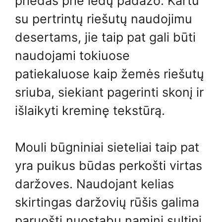
priedas prie ledų padažo. Kartu
su pertrintų riešutų naudojimu
desertams, jie taip pat gali būti
naudojami tokiuose
patiekaluose kaip žemės riešutų
sriuba, siekiant pagerinti skonį ir
išlaikyti kreminę tekstūrą.
Mouli būgniniai sieteliai taip pat
yra puikus būdas perkošti virtas
daržoves. Naudojant kelias
skirtingas daržovių rūšis galima
paruošti nuostabų naminį sultinį,