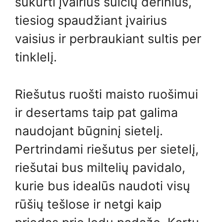
sukurti įvairius sulčių derinius,
tiesiog spaudžiant įvairius
vaisius ir perbraukiant sultis per
tinklelį.
Riešutus ruošti maisto ruošimui
ir desertams taip pat galima
naudojant būgninį sietelį.
Pertrindami riešutus per sietelį,
riešutai bus miltelių pavidalo,
kurie bus idealūs naudoti visų
rūšių tešlose ir netgi kaip