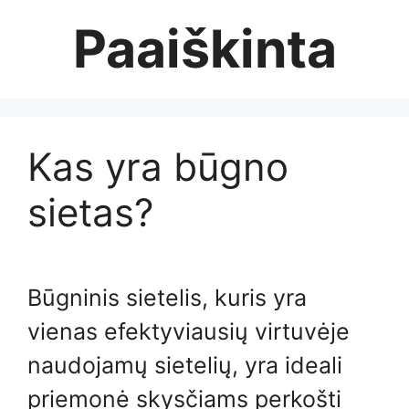
Skip
Paaiškinta
to
content
Kas yra būgno
sietas?
Būgninis sietelis, kuris yra
vienas efektyviausių virtuvėje
naudojamų sietelių, yra ideali
priemonė skysčiams perkošti