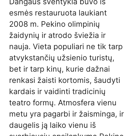
Dangaus šventykla buvo iš
esmės restauruota laukiant
2008 m. Pekino olimpinių
žaidynių ir atrodo šviežia ir
nauja. Vieta populiari ne tik tarp
atvykstančių užsienio turistų,
bet ir tarp kinų, kurie dažnai
renkasi žaisti kortomis, šaudyti
kardais ir vaidinti tradicinių
teatro formų. Atmosfera vienu
metu yra pagarbi ir žaisminga, ir
daugelis ją laiko vienu iš