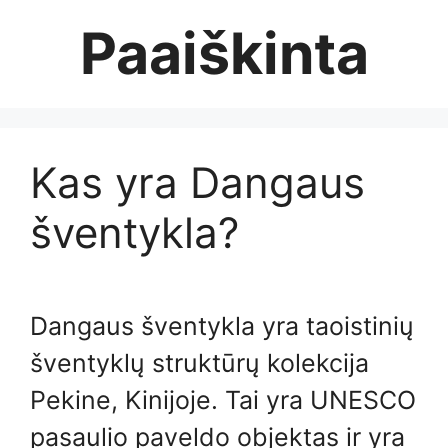
Skip
Paaiškinta
to
content
Kas yra Dangaus
šventykla?
Dangaus šventykla yra taoistinių
šventyklų struktūrų kolekcija
Pekine, Kinijoje. Tai yra UNESCO
pasaulio paveldo objektas ir yra