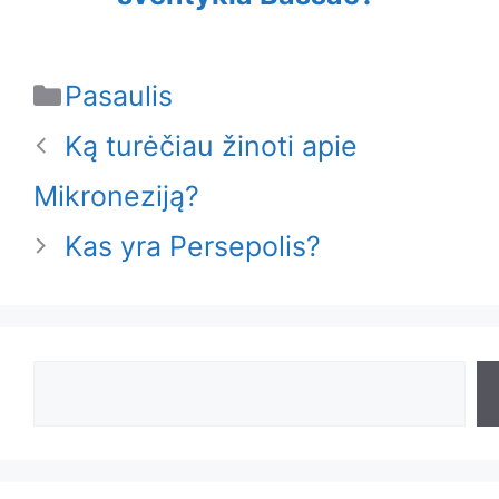
Categories
Pasaulis
Ką turėčiau žinoti apie
Mikroneziją?
Kas yra Persepolis?
Search