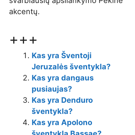
svarbiausių apsilankymo Pekine
akcentų.
+++
Kas yra Šventoji
Jeruzalės šventykla?
Kas yra dangaus
pusiaujas?
Kas yra Denduro
šventykla?
Kas yra Apolono
šventykla Bassae?