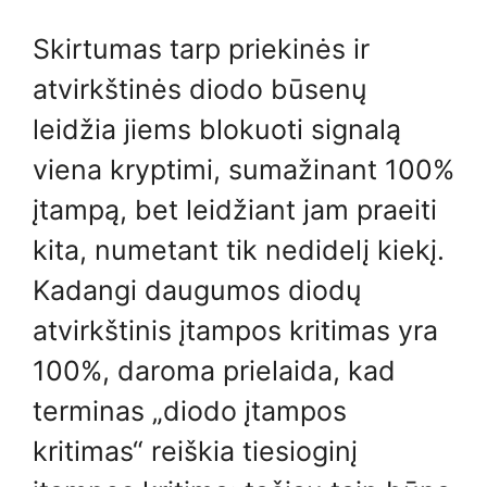
Skirtumas tarp priekinės ir
atvirkštinės diodo būsenų
leidžia jiems blokuoti signalą
viena kryptimi, sumažinant 100%
įtampą, bet leidžiant jam praeiti
kita, numetant tik nedidelį kiekį.
Kadangi daugumos diodų
atvirkštinis įtampos kritimas yra
100%, daroma prielaida, kad
terminas „diodo įtampos
kritimas“ reiškia tiesioginį