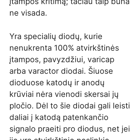
įtampos kritimą; tačiau taip būna
ne visada.
Yra specialių diodų, kurie
nenukrenta 100% atvirkštinės
įtampos, pavyzdžiui, varicap
arba varactor diodai. Šiuose
dioduose katodų ir anodų
krūviai nėra vienodi skersai jų
pločio. Dėl to šie diodai gali leisti
daliai į katodą patenkančio
signalo praeiti pro diodus, net jei