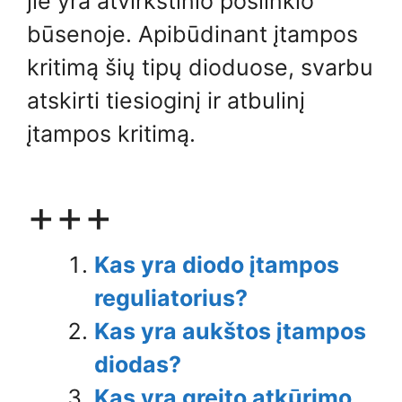
jie yra atvirkštinio poslinkio
būsenoje. Apibūdinant įtampos
kritimą šių tipų dioduose, svarbu
atskirti tiesioginį ir atbulinį
įtampos kritimą.
+++
Kas yra diodo įtampos
reguliatorius?
Kas yra aukštos įtampos
diodas?
Kas yra greito atkūrimo