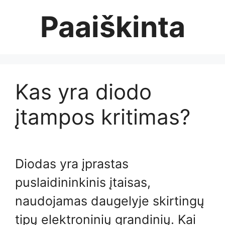
Skip
Paaiškinta
to
content
Kas yra diodo
įtampos kritimas?
Diodas yra įprastas
puslaidininkinis įtaisas,
naudojamas daugelyje skirtingų
tipų elektroninių grandinių. Kai