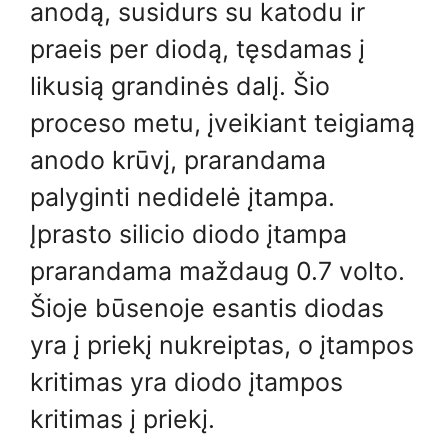
anodą, susidurs su katodu ir
praeis per diodą, tęsdamas į
likusią grandinės dalį. Šio
proceso metu, įveikiant teigiamą
anodo krūvį, prarandama
palyginti nedidelė įtampa.
Įprasto silicio diodo įtampa
prarandama maždaug 0.7 volto.
Šioje būsenoje esantis diodas
yra į priekį nukreiptas, o įtampos
kritimas yra diodo įtampos
kritimas į priekį.