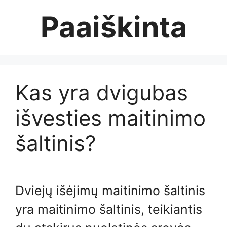
Skip
Paaiškinta
to
content
Kas yra dvigubas
išvesties maitinimo
šaltinis?
Dviejų išėjimų maitinimo šaltinis
yra maitinimo šaltinis, teikiantis