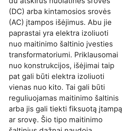
du atskirus nuolatinės srovės
(DC) arba kintamosios srovės
(AC) įtampos išėjimus. Abu jie
paprastai yra elektra izoliuoti
nuo maitinimo šaltinio įvesties
transformatoriumi. Priklausomai
nuo konstrukcijos, išėjimai taip
pat gali būti elektra izoliuoti
vienas nuo kito. Tai gali būti
reguliuojamas maitinimo šaltinis
arba jis gali tiekti fiksuotą įtampą
ar srovę. Šio tipo maitinimo
šaltinius dažnai naudoja