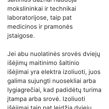
mokslininkai ir technikai
laboratorijose, taip pat
medicinos ir pramonės
įstaigose.
Jei abu nuolatinės srovės dviejų
išėjimų maitinimo šaltinio
išėjimai yra elektra izoliuoti, juos
galima sujungti nuosekliai arba
lygiagrečiai, kad padidėtų turima
įtampa arba srovė. Izoliuoti
išėjimai taip pat leidžia dviejų