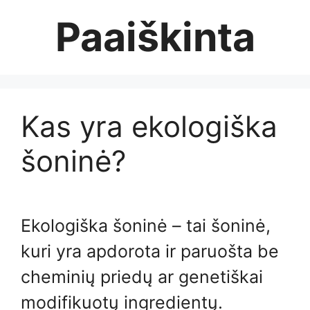
Skip
Paaiškinta
to
content
Kas yra ekologiška
šoninė?
Ekologiška šoninė – tai šoninė,
kuri yra apdorota ir paruošta be
cheminių priedų ar genetiškai
modifikuotų ingredientų.