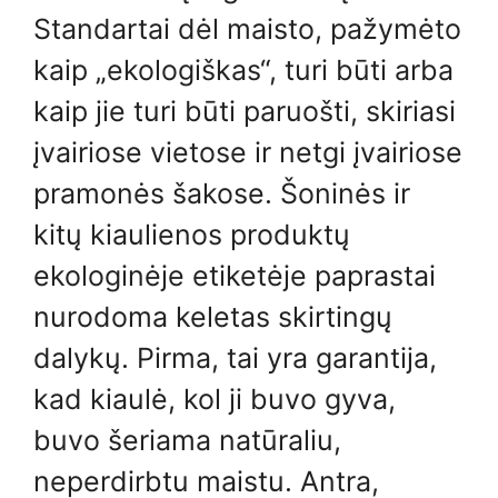
Standartai dėl maisto, pažymėto
kaip „ekologiškas“, turi būti arba
kaip jie turi būti paruošti, skiriasi
įvairiose vietose ir netgi įvairiose
pramonės šakose. Šoninės ir
kitų kiaulienos produktų
ekologinėje etiketėje paprastai
nurodoma keletas skirtingų
dalykų. Pirma, tai yra garantija,
kad kiaulė, kol ji buvo gyva,
buvo šeriama natūraliu,
neperdirbtu maistu. Antra,