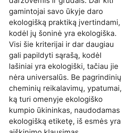
daržovėmis ir grūdais. Dar kiti
gamintojai savo ūkyje daro
ekologišką praktiką įvertindami,
kodėl jų šoninė yra ekologiška.
Visi šie kriterijai ir dar daugiau
gali papildyti sąrašą, kodėl
lašiniai yra ekologiški, tačiau jie
nėra universalūs. Be pagrindinių
cheminių reikalavimų, ypatumai,
ką turi omenyje ekologiško
kumpio ūkininkas, naudodamas
ekologišką etiketę, iš esmės yra
aiškinimo klausimas.