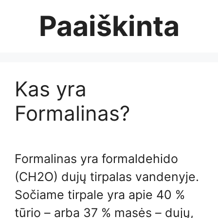
Skip
Paaiškinta
to
content
Kas yra
Formalinas?
Formalinas yra formaldehido
(CH2O) dujų tirpalas vandenyje.
Sočiame tirpale yra apie 40 %
tūrio – arba 37 % masės – dujų,