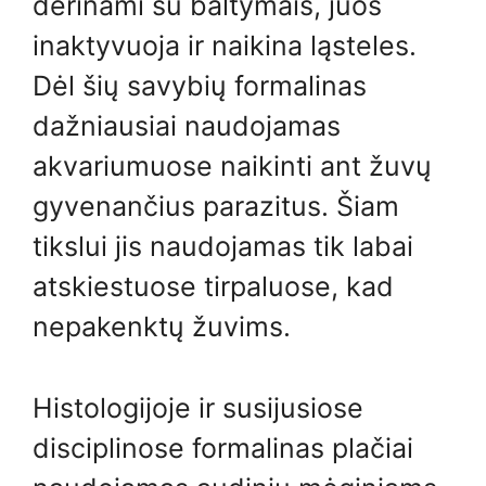
derinami su baltymais, juos
inaktyvuoja ir naikina ląsteles.
Dėl šių savybių formalinas
dažniausiai naudojamas
akvariumuose naikinti ant žuvų
gyvenančius parazitus. Šiam
tikslui jis naudojamas tik labai
atskiestuose tirpaluose, kad
nepakenktų žuvims.
Histologijoje ir susijusiose
disciplinose formalinas plačiai