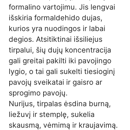
formalino vartojimu. Jis lengvai
išskiria formaldehido dujas,
kurios yra nuodingos ir labai
degios. Atsitiktinai išsiliejus
tirpalui, šių dujų koncentracija
gali greitai pakilti iki pavojingo
lygio, o tai gali sukelti tiesioginį
pavojų sveikatai ir gaisro ar
sprogimo pavojų.
Nurijus, tirpalas ėsdina burną,
liežuvį ir stemplę, sukelia
skausmą, vėmimą ir kraujavimą.