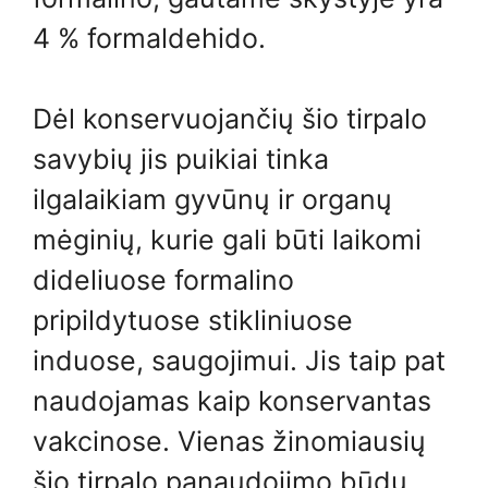
4 % formaldehido.
Dėl konservuojančių šio tirpalo
savybių jis puikiai tinka
ilgalaikiam gyvūnų ir organų
mėginių, kurie gali būti laikomi
dideliuose formalino
pripildytuose stikliniuose
induose, saugojimui. Jis taip pat
naudojamas kaip konservantas
vakcinose. Vienas žinomiausių
šio tirpalo panaudojimo būdų