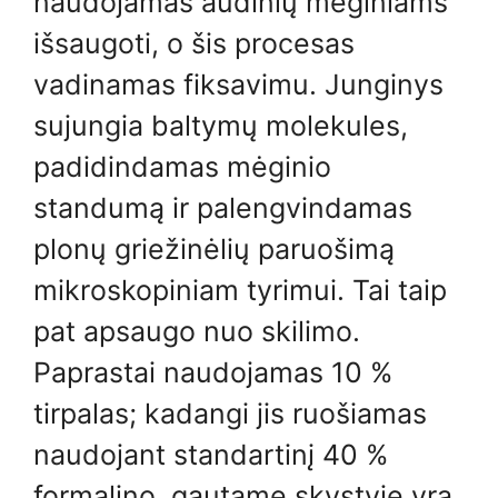
naudojamas audinių mėginiams
išsaugoti, o šis procesas
vadinamas fiksavimu. Junginys
sujungia baltymų molekules,
padidindamas mėginio
standumą ir palengvindamas
plonų griežinėlių paruošimą
mikroskopiniam tyrimui. Tai taip
pat apsaugo nuo skilimo.
Paprastai naudojamas 10 %
tirpalas; kadangi jis ruošiamas
naudojant standartinį 40 %
formalino, gautame skystyje yra