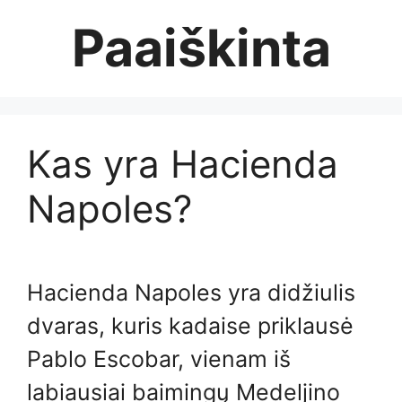
Skip
Paaiškinta
to
content
Kas yra Hacienda
Napoles?
Hacienda Napoles yra didžiulis
dvaras, kuris kadaise priklausė
Pablo Escobar, vienam iš
labiausiai baimingų Medeljino