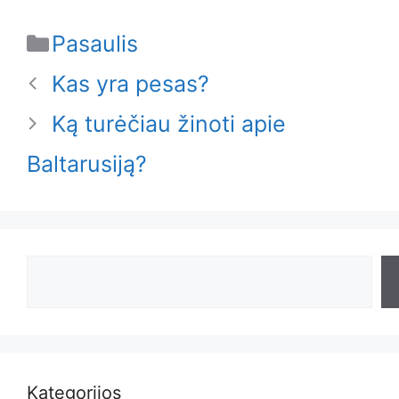
Categories
Pasaulis
Kas yra pesas?
Ką turėčiau žinoti apie
Baltarusiją?
Search
Kategorijos