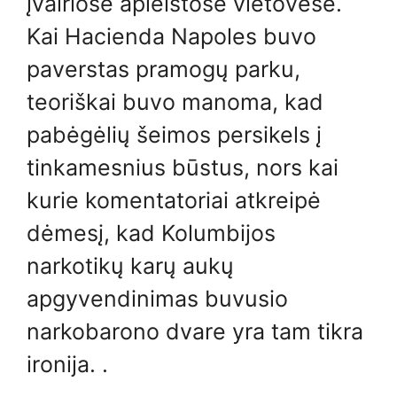
įvairiose apleistose vietovėse.
Kai Hacienda Napoles buvo
paverstas pramogų parku,
teoriškai buvo manoma, kad
pabėgėlių šeimos persikels į
tinkamesnius būstus, nors kai
kurie komentatoriai atkreipė
dėmesį, kad Kolumbijos
narkotikų karų aukų
apgyvendinimas buvusio
narkobarono dvare yra tam tikra
ironija. .