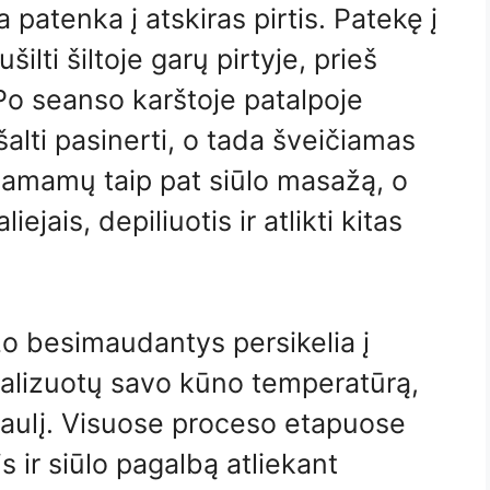
patenka į atskiras pirtis. Patekę į
ti šiltoje garų pirtyje, prieš
Po seanso karštoje patalpoje
lti pasinerti, o tada šveičiamas
 hamamų taip pat siūlo masažą, o
jais, depiliuotis ir atlikti kitas
žo besimaudantys persikelia į
alizuotų savo kūno temperatūrą,
pasaulį. Visuose proceso etapuose
s ir siūlo pagalbą atliekant