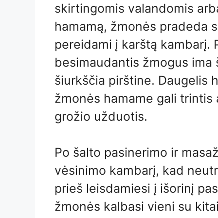
skirtingomis valandomis arba 
hamamą, žmonės pradeda sušil
pereidami į karštą kambarį. 
besimaudantis žmogus ima ša
šiurkščia pirštine. Daugelis
žmonės hamame gali trintis alie
grožio užduotis.
Po šalto pasinerimo ir masa
vėsinimo kambarį, kad neutr
prieš leisdamiesi į išorinį 
žmonės kalbasi vieni su kitai