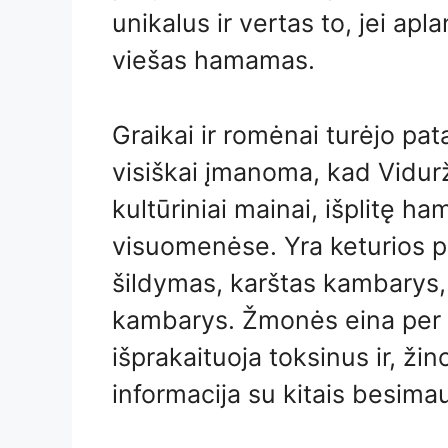
unikalus ir vertas to, jei ap
viešas hamamas.
Graikai ir romėnai turėjo pa
visiškai įmanoma, kad Vidurž
kultūriniai mainai, išplitę 
visuomenėse. Yra keturios 
šildymas, karštas kambarys, 
kambarys. Žmonės eina per ši
išprakaituoja toksinus ir, ži
informacija su kitais besimau