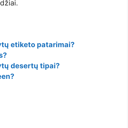
džiai.
tų etiketo patarimai?
is?
tų desertų tipai?
een?