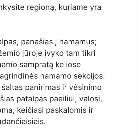
lankysite regioną, kuriame yra
talpas, panašias į hamamus;
emio jūroje įvyko tam tikri
hamamo sampratą keliose
pagrindinės hamamo sekcijos:
šaltas panirimas ir vėsinimo
as patalpas paeiliui, valosi,
noma, keičiasi paskalomis ir
dančiaisiais.