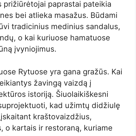
rižiūrėtojai paprastai pateikia
mones bei atlieka masažus. Būdami
i tradicinius medinius sandalus,
indų, o kai kuriuose hamatuose
ūną įvyniojimus.
ose Rytuose yra gana gražūs. Kai
teikiantys žavingą vaizdą į
ktūros istoriją. Šiuolaikiškesni
uprojektuoti, kad užimtų didžiulę
skaitant kraštovaizdžius,
, o kartais ir restoraną, kuriame