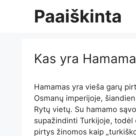
Skip
Paaiškinta
to
content
Kas yra Hamama
Hamamas yra vieša garų pir
Osmanų imperijoje, šiandien 
Rytų vietų. Su hamamo sąvo
supažindinti Turkijoje, todėl
pirtys žinomos kaip „turkiš