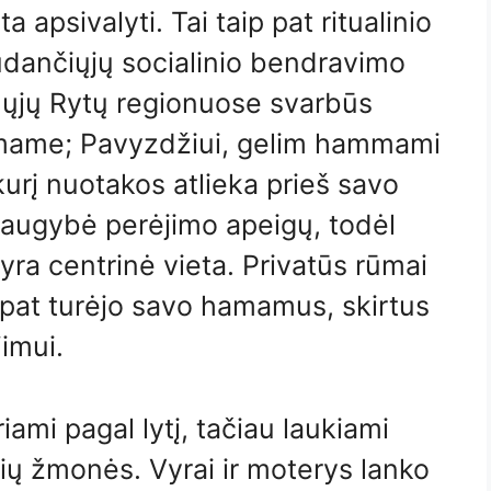
 apsivalyti. Tai taip pat ritualinio
dančiųjų socialinio bendravimo
mųjų Rytų regionuose svarbūs
hamame; Pavyzdžiui, gelim hammami
rį nuotakos atlieka prieš savo
ugybė perėjimo apeigų, todėl
ra centrinė vieta. Privatūs rūmai
ip pat turėjo savo hamamus, skirtus
jimui.
ami pagal lytį, tačiau laukiami
asių žmonės. Vyrai ir moterys lanko