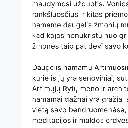
maudymosi užduotis. Vonios p
rankšluosčius ir kitas prie
hamame daugelis žmonių mūv
kad kojos nenukristų nuo gr
žmonės taip pat dėvi savo k
Daugelis hamamų Artimuosiu
kurie iš jų yra senoviniai, su
Artimųjų Rytų meno ir archite
hamamai dažnai yra gražiai s
vietą savo bendruomenėse, į
meditacijos ir maldos erdves