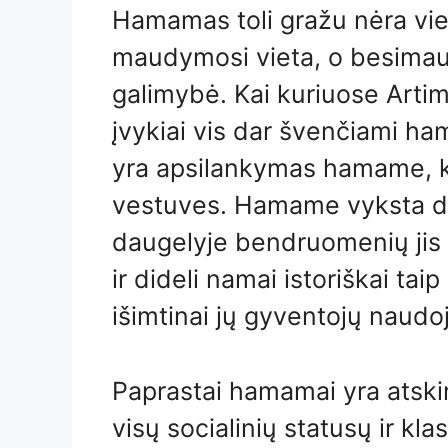
Hamamas toli gražu nėra vieta
maudymosi vieta, o besimau
galimybė. Kai kuriuose Arti
įvykiai vis dar švenčiami 
yra apsilankymas hamame, ku
vestuves. Hamame vyksta da
daugelyje bendruomenių jis y
ir dideli namai istoriškai ta
išimtinai jų gyventojų naudo
Paprastai hamamai yra atskiri
visų socialinių statusų ir kl