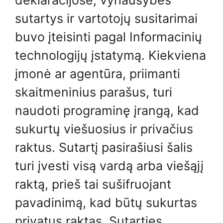
deklaracijose, vyriausybės
sutartys ir vartotojų susitarimai
buvo įteisinti pagal Informacinių
technologijų įstatymą. Kiekviena
įmonė ar agentūra, priimanti
skaitmeninius parašus, turi
naudoti programinę įrangą, kad
sukurtų viešuosius ir privačius
raktus. Sutartį pasirašiusi šalis
turi įvesti visą vardą arba viešąjį
raktą, prieš tai sušifruojant
pavadinimą, kad būtų sukurtas
privatus raktas. Sutarties