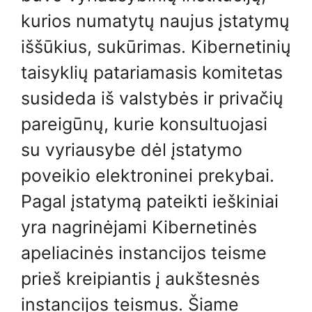
kurios numatytų naujus įstatymų
iššūkius, sukūrimas. Kibernetinių
taisyklių patariamasis komitetas
susideda iš valstybės ir privačių
pareigūnų, kurie konsultuojasi
su vyriausybe dėl įstatymo
poveikio elektroninei prekybai.
Pagal įstatymą pateikti ieškiniai
yra nagrinėjami Kibernetinės
apeliacinės instancijos teisme
prieš kreipiantis į aukštesnės
instancijos teismus. Šiame