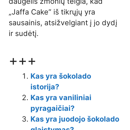
daugelis žmonių teigia, kad
„Jaffa Cake“ iš tikrųjų yra
sausainis, atsižvelgiant į jo dydį
ir sudėtį.
+++
Kas yra šokolado
istorija?
Kas yra vaniliniai
pyragaičiai?
Kas yra juodojo šokolado
glaistymas?