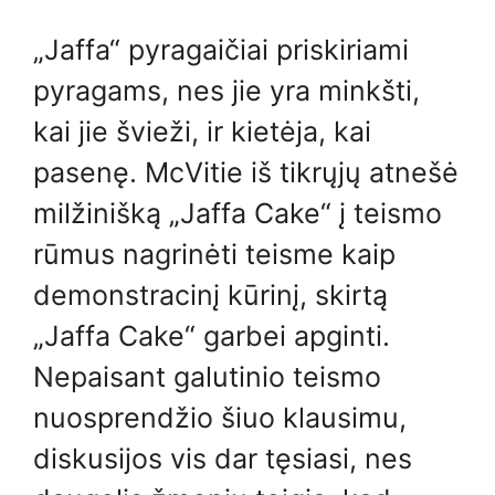
„Jaffa“ pyragaičiai priskiriami
pyragams, nes jie yra minkšti,
kai jie švieži, ir kietėja, kai
pasenę. McVitie iš tikrųjų atnešė
milžinišką „Jaffa Cake“ į teismo
rūmus nagrinėti teisme kaip
demonstracinį kūrinį, skirtą
„Jaffa Cake“ garbei apginti.
Nepaisant galutinio teismo
nuosprendžio šiuo klausimu,
diskusijos vis dar tęsiasi, nes