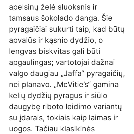
apelsinų želė sluoksnis ir
tamsaus šokolado danga. Šie
pyragaičiai sukurti taip, kad būtų
apvalūs ir kąsnio dydžio, o
lengvas biskvitas gali būti
apgaulingas; vartotojai dažnai
valgo daugiau „Jaffa“ pyragaičių,
nei planavo. „McVitie’s“ gamina
kelių dydžių pyragus ir siūlo
daugybę riboto leidimo variantų
su įdarais, tokiais kaip laimas ir
uogos. Tačiau klasikinės