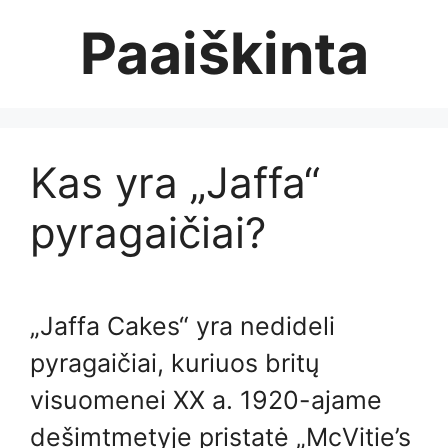
Skip
Paaiškinta
to
content
Kas yra „Jaffa“
pyragaičiai?
„Jaffa Cakes“ yra nedideli
pyragaičiai, kuriuos britų
visuomenei XX a. 1920-ajame
dešimtmetyje pristatė „McVitie’s