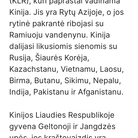
(KLR), kuri paprastai vadinama
Kinija. Jis yra Rytų Azijoje, o jos
rytinė pakrantė ribojasi su
Ramiuoju vandenynu. Kinija
dalijasi likusiomis sienomis su
Rusija, Šiaurės Korėja,
Kazachstanu, Vietnamu, Laosu,
Birma, Butanu, Sikimu, Nepalu,
Indija, Pakistanu ir Afganistanu.
Kinijos Liaudies Respublikoje
gyvena Geltonoji ir Jangdzės
upės, jos kraštovaizdis yra