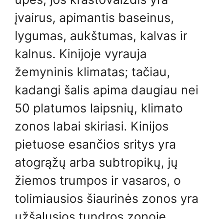
įvairus, apimantis baseinus,
lygumas, aukštumas, kalvas ir
kalnus. Kinijoje vyrauja
žemyninis klimatas; tačiau,
kadangi šalis apima daugiau nei
50 platumos laipsnių, klimato
zonos labai skiriasi. Kinijos
pietuose esančios sritys yra
atogrąžų arba subtropikų, jų
žiemos trumpos ir vasaros, o
tolimiausios šiaurinės zonos yra
užšalusios tundros zonoje.