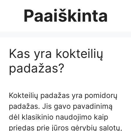
Skip
Paaiškinta
to
content
Kas yra kokteilių
padažas?
Kokteilių padažas yra pomidorų
padažas. Jis gavo pavadinimą
dėl klasikinio naudojimo kaip
priedas prie jūros gėrybių salotų,