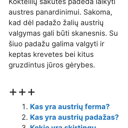
Kokteilių šakutės padeda laikyti
austres panardinimui. Sakoma,
kad dėl padažo žalių austrių
valgymas gali būti skanesnis. Su
šiuo padažu galima valgyti ir
keptas krevetes bei kitus
gruzdintus jūros gėrybes.
+++
Kas yra austrių ferma?
Kas yra austrių padažas?
Kokie yra skirtingų