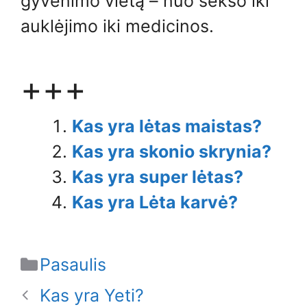
gyvenimo vietą – nuo ​​sekso iki
auklėjimo iki medicinos.
+++
Kas yra lėtas maistas?
Kas yra skonio skrynia?
Kas yra super lėtas?
Kas yra Lėta karvė?
Categories
Pasaulis
Kas yra Yeti?