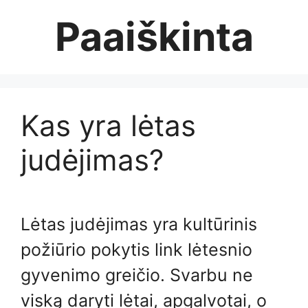
Skip
Paaiškinta
to
content
Kas yra lėtas
judėjimas?
Lėtas judėjimas yra kultūrinis
požiūrio pokytis link lėtesnio
gyvenimo greičio. Svarbu ne
viską daryti lėtai, apgalvotai, o