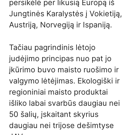
persikėlė per likusią Europą iš
Jungtinės Karalystės į Vokietiją,
Austriją, Norvegiją ir Ispaniją.
Tačiau pagrindinis lėtojo
judėjimo principas nuo pat jo
įkūrimo buvo maisto ruošimo ir
valgymo lėtėjimas. Ekologiški ir
regioniniai maisto produktai
išliko labai svarbūs daugiau nei
50 šalių, įskaitant skyrius
daugiau nei trijose dešimtyse