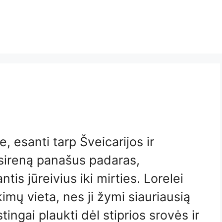
e, esanti tarp Šveicarijos ir
į sireną panašus padaras,
ntis jūreivius iki mirties. Lorelei
imų vieta, nes ji žymi siauriausią
tingai plaukti dėl stiprios srovės ir