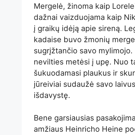
Mergelė, žinoma kaip Lorelei, 
dažnai vaizduojama kaip Ni
į graikų idėją apie sireną. L
kadaise buvo žmonių mergelė
sugrįžtančio savo mylimojo. K
nevilties metėsi į upę. Nuo 
šukuodamasi plaukus ir sku
jūreiviai sudaužė savo laivu
išdavystę.
Bene garsiausias pasakojimas
amžiaus Heinricho Heine poe