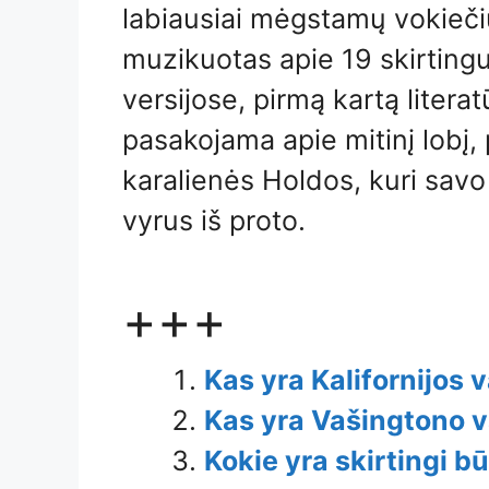
labiausiai mėgstamų vokiečių
muzikuotas apie 19 skirting
versijose, pirmą kartą literat
pasakojama apie mitinį lobį,
karalienės Holdos, kuri savo 
vyrus iš proto.
+++
Kas yra Kalifornijos v
Kas yra Vašingtono v
Kokie yra skirtingi b