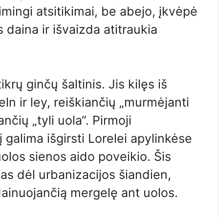
mingi atsitikimai, be abejo, įkvėpė
daina ir išvaizda atitraukia
krų ginčų šaltinis. Jis kilęs iš
ln ir ley, reiškiančių „murmėjanti
ančių „tyli uola“. Pirmoji
į galima išgirsti Lorelei apylinkėse
r uolos sienos aido poveikio. Šis
mas dėl urbanizacijos šiandien,
dainuojančią mergelę ant uolos.