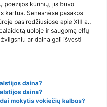
 poezijos kūrinių, jis buvo
us kartus. Senesnėse pasakos
ūroje pasirodžiusiose apie XIII a.,
 palaidotą uoloje ir saugomą elfų
žvilgsniu ar daina gali išvesti
alstijos daina?
alstijos daina?
ūdai mokytis vokiečių kalbos?