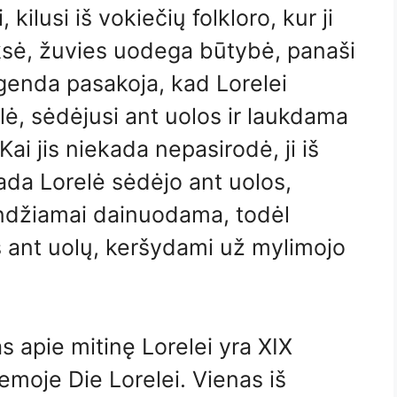
kilusi iš vokiečių folkloro, kur ji
ksė, žuvies uodega būtybė, panaši
egenda pasakoja, kad Lorelei
, sėdėjusi ant uolos ir laukdama
ai jis niekada nepasirodė, ji iš
tada Lorelė sėdėjo ant uolos,
ndžiamai dainuodama, todėl
s ant uolų, keršydami už mylimojo
 apie mitinę Lorelei yra XIX
moje Die Lorelei. Vienas iš