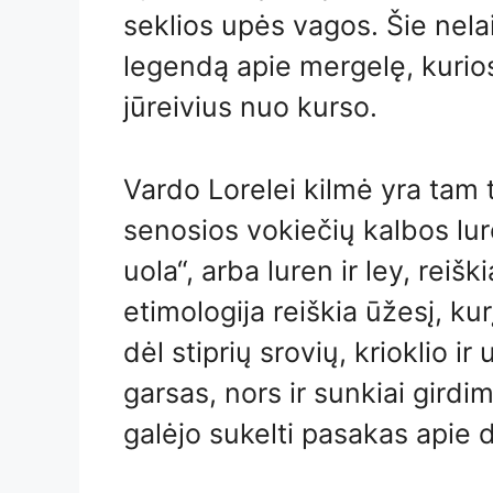
seklios upės vagos. Šie nelai
legendą apie mergelę, kurios 
jūreivius nuo kurso.
Vardo Lorelei kilmė yra tam ti
senosios vokiečių kalbos lure
uola“, arba luren ir ley, reiški
etimologija reiškia ūžesį, kur
dėl stiprių srovių, krioklio i
garsas, nors ir sunkiai girdi
galėjo sukelti pasakas apie 