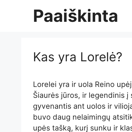
Skip
Paaiškinta
to
content
Kas yra Lorelė?
Lorelei yra ir uola Reino upėj
Šiaurės jūros, ir legendinis 
gyvenantis ant uolos ir vilioja
buvo daug nelaimingų atsitik
upės tašką, kurį sunku ir klas