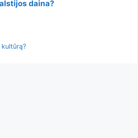
lstijos daina?
 kultūrą?