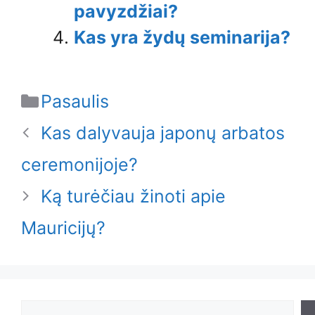
pavyzdžiai?
Kas yra žydų seminarija?
Categories
Pasaulis
Kas dalyvauja japonų arbatos
ceremonijoje?
Ką turėčiau žinoti apie
Mauricijų?
Search