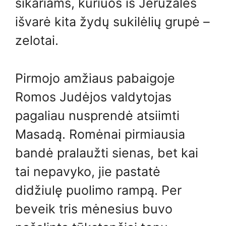
sikariams, kuriuos iš Jeruzalės
išvarė kita žydų sukilėlių grupė –
zelotai.
Pirmojo amžiaus pabaigoje
Romos Judėjos valdytojas
pagaliau nusprendė atsiimti
Masadą. Romėnai pirmiausia
bandė pralaužti sienas, bet kai
tai nepavyko, jie pastatė
didžiulę puolimo rampą. Per
beveik tris mėnesius buvo