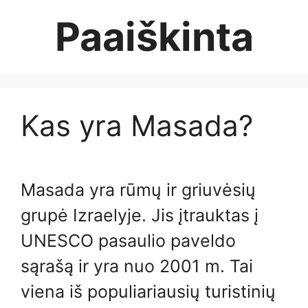
Skip
Paaiškinta
to
content
Kas yra Masada?
Masada yra rūmų ir griuvėsių
grupė Izraelyje. Jis įtrauktas į
UNESCO pasaulio paveldo
sąrašą ir yra nuo 2001 m. Tai
viena iš populiariausių turistinių