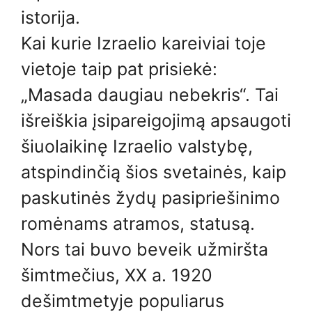
istorija.
Kai kurie Izraelio kareiviai toje
vietoje taip pat prisiekė:
„Masada daugiau nebekris“. Tai
išreiškia įsipareigojimą apsaugoti
šiuolaikinę Izraelio valstybę,
atspindinčią šios svetainės, kaip
paskutinės žydų pasipriešinimo
romėnams atramos, statusą.
Nors tai buvo beveik užmiršta
šimtmečius, XX a. 1920
dešimtmetyje populiarus