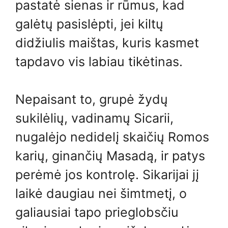
pastatė sienas ir rūmus, kad
galėtų pasislėpti, jei kiltų
didžiulis maištas, kuris kasmet
tapdavo vis labiau tikėtinas.
Nepaisant to, grupė žydų
sukilėlių, vadinamų Sicarii,
nugalėjo nedidelį skaičių Romos
karių, ginančių Masadą, ir patys
perėmė jos kontrolę. Sikarijai jį
laikė daugiau nei šimtmetį, o
galiausiai tapo prieglobsčiu