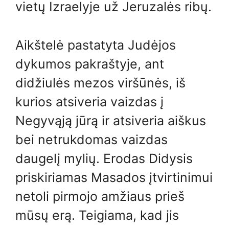
vietų Izraelyje už Jeruzalės ribų.
Aikštelė pastatyta Judėjos
dykumos pakraštyje, ant
didžiulės mezos viršūnės, iš
kurios atsiveria vaizdas į
Negyvąją jūrą ir atsiveria aiškus
bei netrukdomas vaizdas
daugelį mylių. Erodas Didysis
priskiriamas Masados ​​įtvirtinimui
netoli pirmojo amžiaus prieš
mūsų erą. Teigiama, kad jis