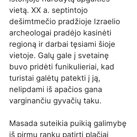
vietą. XX a. septintojo
dešimtmečio pradžioje Izraelio
archeologai pradėjo kasinėti
regioną ir darbai tęsiami šioje
vietoje. Galų gale į svetainę
buvo pridėti funikulieriai, kad
turistai galėtų patekti į ją,
nelipdami iš apačios gana
varginančiu gyvačių taku.
Masada suteikia puikią galimybę
iš pirmų rankų patirti plačiai