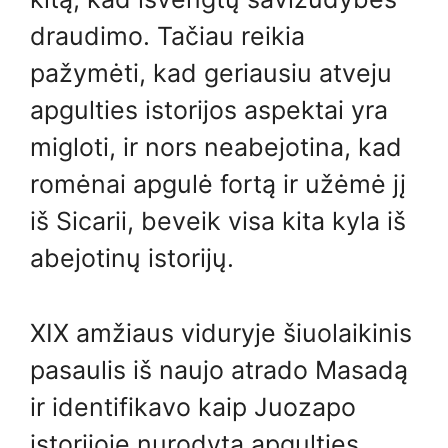
draudimo. Tačiau reikia
pažymėti, kad geriausiu atveju
apgulties istorijos aspektai yra
migloti, ir nors neabejotina, kad
romėnai apgulė fortą ir užėmė jį
iš Sicarii, beveik visa kita kyla iš
abejotinų istorijų.
XIX amžiaus viduryje šiuolaikinis
pasaulis iš naujo atrado Masadą
ir identifikavo kaip Juozapo
istorijoje nurodytą apgulties