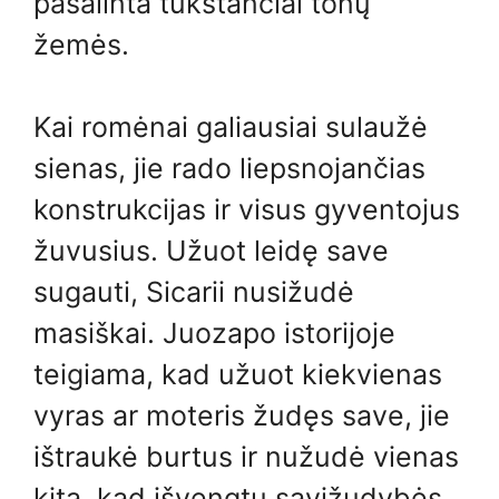
pašalinta tūkstančiai tonų
žemės.
Kai romėnai galiausiai sulaužė
sienas, jie rado liepsnojančias
konstrukcijas ir visus gyventojus
žuvusius. Užuot leidę save
sugauti, Sicarii nusižudė
masiškai. Juozapo istorijoje
teigiama, kad užuot kiekvienas
vyras ar moteris žudęs save, jie
ištraukė burtus ir nužudė vienas
kitą, kad išvengtų savižudybės