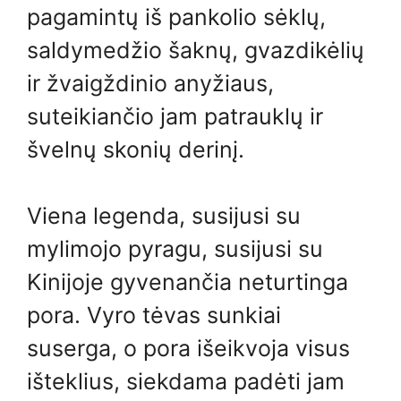
pagamintų iš pankolio sėklų,
saldymedžio šaknų, gvazdikėlių
ir žvaigždinio anyžiaus,
suteikiančio jam patrauklų ir
švelnų skonių derinį.
Viena legenda, susijusi su
mylimojo pyragu, susijusi su
Kinijoje gyvenančia neturtinga
pora. Vyro tėvas sunkiai
suserga, o pora išeikvoja visus
išteklius, siekdama padėti jam