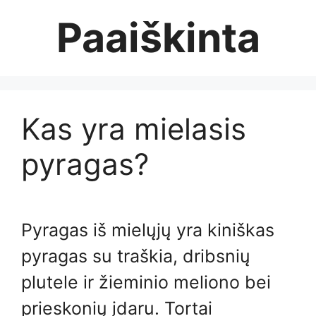
Skip
Paaiškinta
to
content
Kas yra mielasis
pyragas?
Pyragas iš mielųjų yra kiniškas
pyragas su traškia, dribsnių
plutele ir žieminio meliono bei
prieskonių įdaru. Tortai