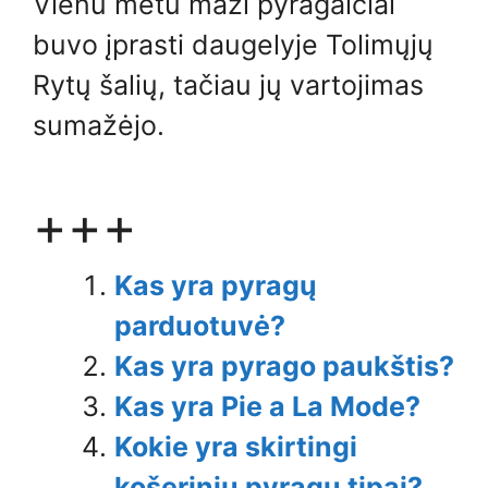
Vienu metu maži pyragaičiai
buvo įprasti daugelyje Tolimųjų
Rytų šalių, tačiau jų vartojimas
sumažėjo.
+++
Kas yra pyragų
parduotuvė?
Kas yra pyrago paukštis?
Kas yra Pie a La Mode?
Kokie yra skirtingi
košerinių pyragų tipai?