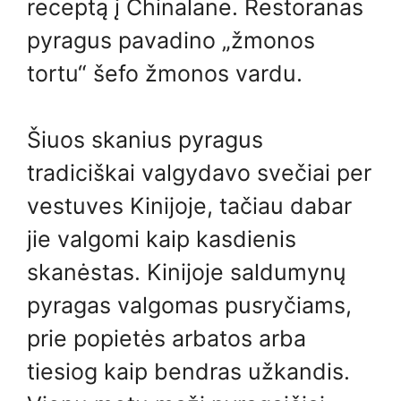
receptą į Chinalane. Restoranas
pyragus pavadino „žmonos
tortu“ šefo žmonos vardu.
Šiuos skanius pyragus
tradiciškai valgydavo svečiai per
vestuves Kinijoje, tačiau dabar
jie valgomi kaip kasdienis
skanėstas. Kinijoje saldumynų
pyragas valgomas pusryčiams,
prie popietės arbatos arba
tiesiog kaip bendras užkandis.