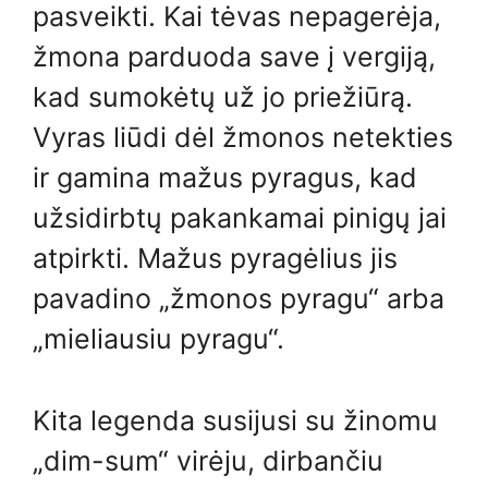
pasveikti. Kai tėvas nepagerėja,
žmona parduoda save į vergiją,
kad sumokėtų už jo priežiūrą.
Vyras liūdi dėl žmonos netekties
ir gamina mažus pyragus, kad
užsidirbtų pakankamai pinigų jai
atpirkti. Mažus pyragėlius jis
pavadino „žmonos pyragu“ arba
„mieliausiu pyragu“.
Kita legenda susijusi su žinomu
„dim-sum“ virėju, dirbančiu