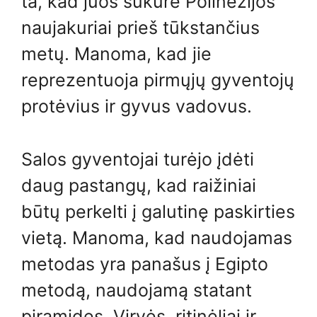
ta, kad juos sukūrė Polinezijos
naujakuriai prieš tūkstančius
metų. Manoma, kad jie
reprezentuoja pirmųjų gyventojų
protėvius ir gyvus vadovus.
Salos gyventojai turėjo įdėti
daug pastangų, kad raižiniai
būtų perkelti į galutinę paskirties
vietą. Manoma, kad naudojamas
metodas yra panašus į Egipto
metodą, naudojamą statant
piramides. Virvės, ritinėliai ir