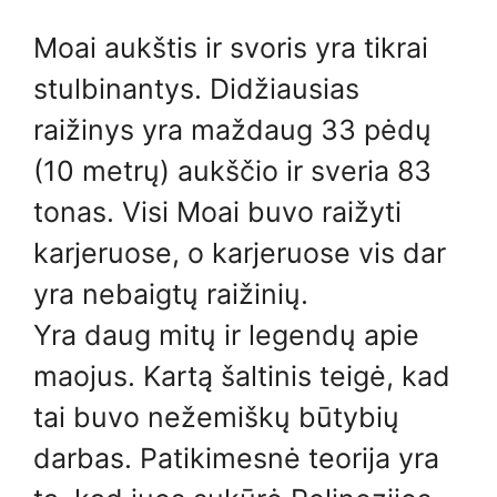
Moai aukštis ir svoris yra tikrai
stulbinantys. Didžiausias
raižinys yra maždaug 33 pėdų
(10 metrų) aukščio ir sveria 83
tonas. Visi Moai buvo raižyti
karjeruose, o karjeruose vis dar
yra nebaigtų raižinių.
Yra daug mitų ir legendų apie
maojus. Kartą šaltinis teigė, kad
tai buvo nežemiškų būtybių
darbas. Patikimesnė teorija yra