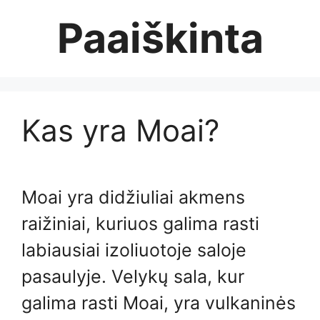
Skip
Paaiškinta
to
content
Kas yra Moai?
Moai yra didžiuliai akmens
raižiniai, kuriuos galima rasti
labiausiai izoliuotoje saloje
pasaulyje. Velykų sala, kur
galima rasti Moai, yra vulkaninės