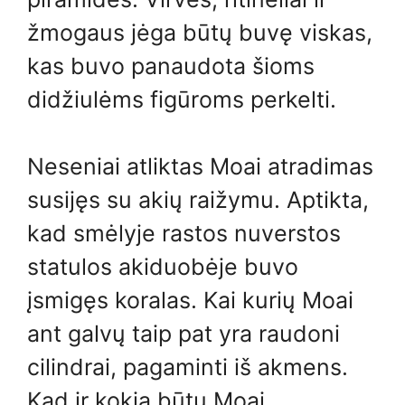
žmogaus jėga būtų buvę viskas,
kas buvo panaudota šioms
didžiulėms figūroms perkelti.
Neseniai atliktas Moai atradimas
susijęs su akių raižymu. Aptikta,
kad smėlyje rastos nuverstos
statulos akiduobėje buvo
įsmigęs koralas. Kai kurių Moai
ant galvų taip pat yra raudoni
cilindrai, pagaminti iš akmens.
Kad ir kokia būtų Moai