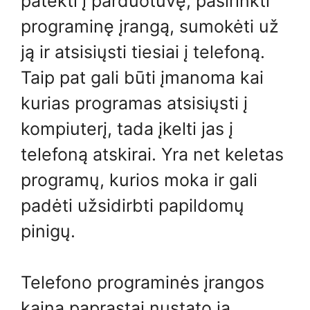
patekti į parduotuvę, pasirinkti
programinę įrangą, sumokėti už
ją ir atsisiųsti tiesiai į telefoną.
Taip pat gali būti įmanoma kai
kurias programas atsisiųsti į
kompiuterį, tada įkelti jas į
telefoną atskirai. Yra net keletas
programų, kurios moka ir gali
padėti užsidirbti papildomų
pinigų.
Telefono programinės įrangos
kainą paprastai nustato ją