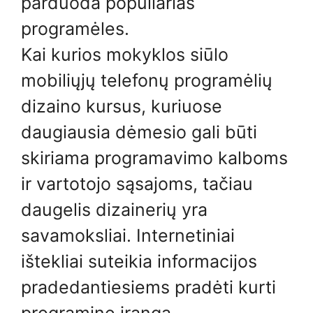
parduoda populiarias
programėles.
Kai kurios mokyklos siūlo
mobiliųjų telefonų programėlių
dizaino kursus, kuriuose
daugiausia dėmesio gali būti
skiriama programavimo kalboms
ir vartotojo sąsajoms, tačiau
daugelis dizainerių yra
savamoksliai. Internetiniai
ištekliai suteikia informacijos
pradedantiesiems pradėti kurti
programinę įrangą.