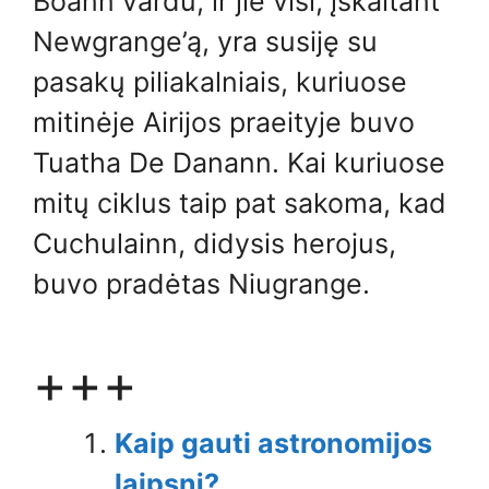
Boann vardu, ir jie visi, įskaitant
Newgrange’ą, yra susiję su
pasakų piliakalniais, kuriuose
mitinėje Airijos praeityje buvo
Tuatha De Danann. Kai kuriuose
mitų ciklus taip pat sakoma, kad
Cuchulainn, didysis herojus,
buvo pradėtas Niugrange.
+++
Kaip gauti astronomijos
laipsnį?