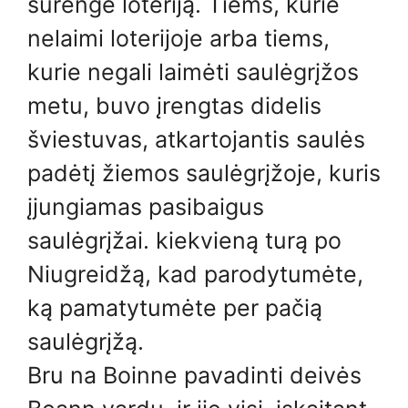
surengė loteriją. Tiems, kurie
nelaimi loterijoje arba tiems,
kurie negali laimėti saulėgrįžos
metu, buvo įrengtas didelis
šviestuvas, atkartojantis saulės
padėtį žiemos saulėgrįžoje, kuris
įjungiamas pasibaigus
saulėgrįžai. kiekvieną turą po
Niugreidžą, kad parodytumėte,
ką pamatytumėte per pačią
saulėgrįžą.
Bru na Boinne pavadinti deivės